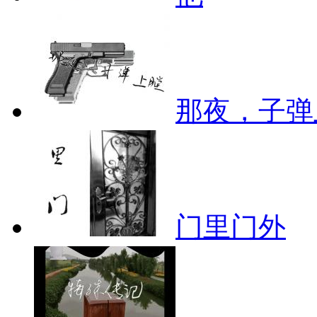
那夜，子弹
门里门外