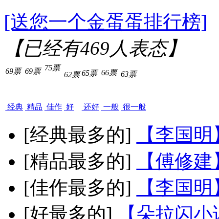
[送您一个金蛋蛋排行榜]
【已经有
469
人表态】
75票
69票
69票
66票
65票
63票
62票
经典
精品
佳作
好
还好
一般
很一般
[经典最多的]
【李国明
[精品最多的]
【傅修建
[佳作最多的]
【李国明
[好最多的]
【朵拉闪小