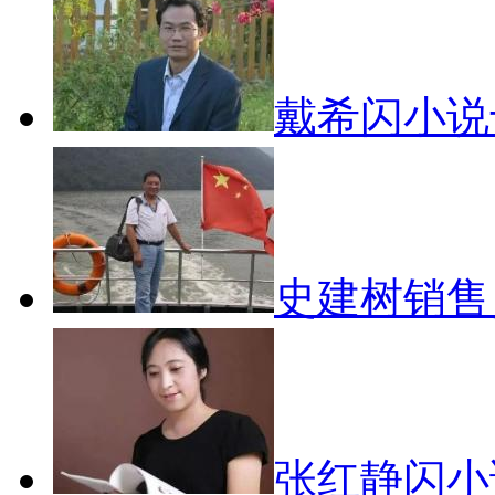
戴希闪小说
史建树销
张红静闪