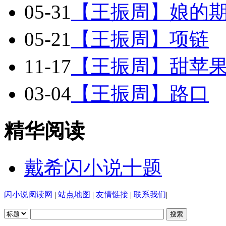
05-31
【王振周】娘的
05-21
【王振周】项链
11-17
【王振周】甜苹
03-04
【王振周】路口
精华阅读
戴希闪小说十题
闪小说阅读网
|
站点地图
|
友情链接
|
联系我们
|