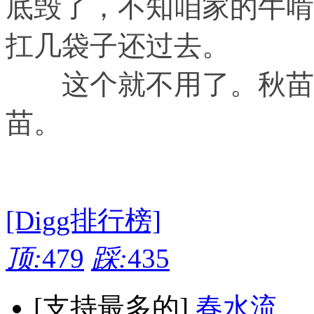
底毁了，不知咱家的牛啃
扛几袋子还过去。
这个就不用了。秋苗诡
苗。
[Digg排行榜]
顶:
479
踩:
435
[支持最多的]
春水流