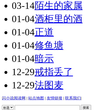
03-14
陌生的家属
01-04
酒柜里的酒
01-04
正道
01-04
修鱼塘
01-04
暗示
12-29
戒指丢了
12-29
法图麦
闪小说阅读网
|
站点地图
|
友情链接
|
联系我们
|