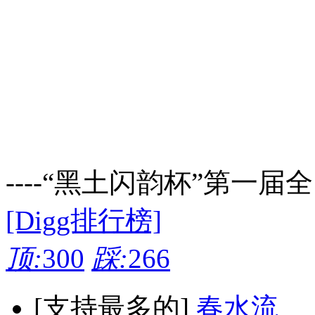
----“黑土闪韵杯”第一届
[Digg排行榜]
顶:
300
踩:
266
[支持最多的]
春水流