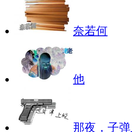
奈若何
他
那夜，子弹