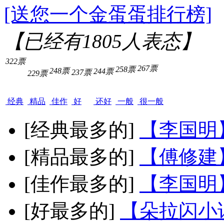
[送您一个金蛋蛋排行榜]
【已经有
1805
人表态】
322票
267票
258票
248票
244票
237票
229票
经典
精品
佳作
好
还好
一般
很一般
[经典最多的]
【李国明
[精品最多的]
【傅修建
[佳作最多的]
【李国明
[好最多的]
【朵拉闪小