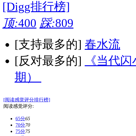
[Digg排行榜]
顶:
400
踩:
809
[支持最多的]
春水流
[反对最多的]
《当代闪小
期）
[阅读感觉评分排行榜]
阅读感觉评分:
65分
65
70分
70
75分
75