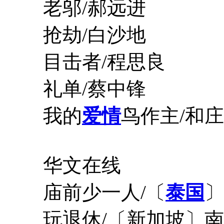
老邬/郝远进
抢劫/白沙地
目击者/程思良
礼单/蔡中锋
我的
爱情
鸟作主/和庄
华文在线
庙前少一人/〔
泰国
〕
玩退休/〔新加坡〕南