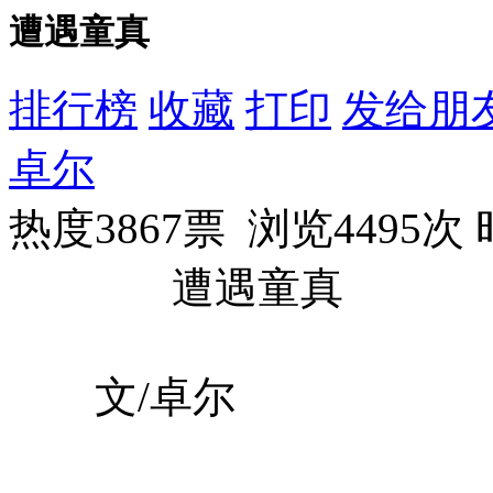
遭遇童真
排行榜
收藏
打印
发给朋
卓尔
热度3867票 浏览4495次
遭遇童真
文/卓尔