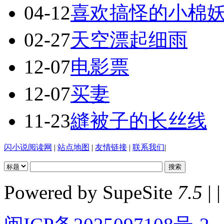
04-12
喜欢搞怪的小棉
02-27
天空漂起细雨
12-07
电影票
12-07
买妻
11-23
縫被子的长丝线
闪小说阅读网
|
站点地图
|
友情链接
|
联系我们
|
Powered by SupeSite
7.5
| |