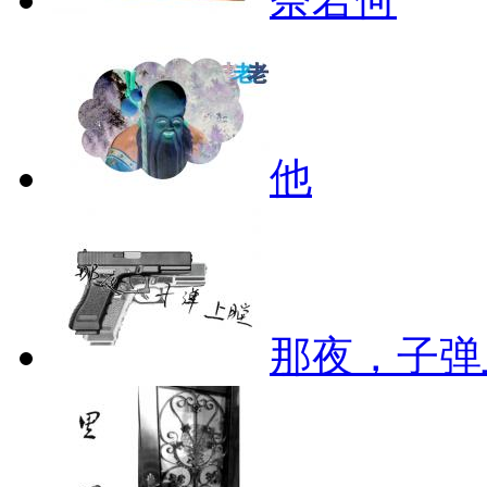
他
那夜，子弹