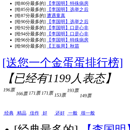
[给80分最多的]
【李国明】特殊病房
[给85分最多的]
【李国明】选举之后
[给87分最多的]
遭遇童真
[给90分最多的]
【李国明】选举之后
[给92分最多的]
【李国明】口是心非
[给94分最多的]
【李国明】口是心非
[给96分最多的]
【李国明】特殊病房
[给98分最多的]
【王振周】秋苗
[送您一个金蛋蛋排行榜]
【已经有
1199
人表态】
196票
193票
171票
171票
166票
153票
149票
经典
精品
佳作
好
还好
一般
很一般
[经典最多的]
【李国明