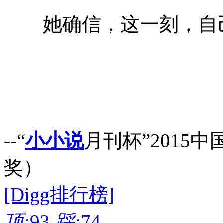
她确信，这一刻，自己
--“
小小说
月刊杯”2015中
奖）
[Digg排行榜]
顶:
93
踩:
74