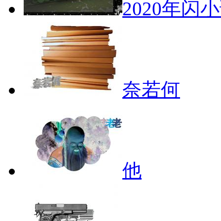
2020年闪
奈若何
他