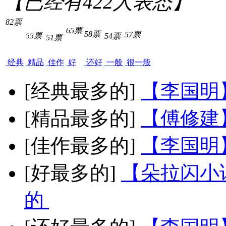
【已经有
422
人表态】
82票
65票
58票
57票
55票
54票
51票
经典
精品
佳作
好
还好
一般
很一般
[经典最多的]
【李国明
[精品最多的]
【傅修建
[佳作最多的]
【李国明
[好最多的]
【朵拉闪小
的