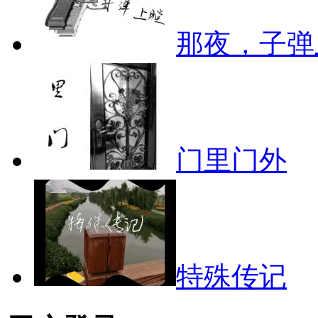
那夜，子弹
门里门外
特殊传记