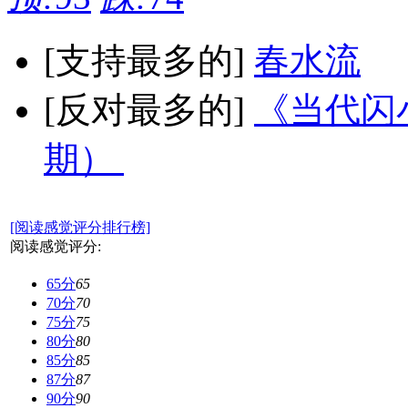
[支持最多的]
春水流
[反对最多的]
《当代闪小
期）
[阅读感觉评分排行榜]
阅读感觉评分:
65分
65
70分
70
75分
75
80分
80
85分
85
87分
87
90分
90