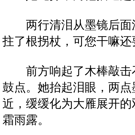
两行清泪从墨镜后面流
拄了根拐杖，可您干嘛还
前方响起了木棒敲击石
鼓点。她抬起泪眼，两点
近，缓缓化为大雁展开的
霜雨露。