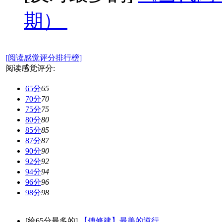
期）
[阅读感觉评分排行榜]
阅读感觉评分:
65分
65
70分
70
75分
75
80分
80
85分
85
87分
87
90分
90
92分
92
94分
94
96分
96
98分
98
[给65分最多的]
【傅修建】最美的逆行