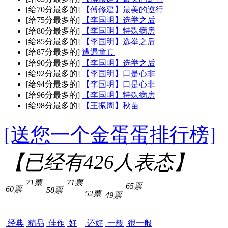
[给70分最多的]
【傅修建】最美的逆行
[给75分最多的]
【李国明】选举之后
[给80分最多的]
【李国明】特殊病房
[给85分最多的]
【李国明】选举之后
[给87分最多的]
遭遇童真
[给90分最多的]
【李国明】选举之后
[给92分最多的]
【李国明】口是心非
[给94分最多的]
【李国明】口是心非
[给96分最多的]
【李国明】特殊病房
[给98分最多的]
【王振周】秋苗
[送您一个金蛋蛋排行榜]
【已经有
426
人表态】
71票
71票
65票
60票
58票
52票
49票
经典
精品
佳作
好
还好
一般
很一般