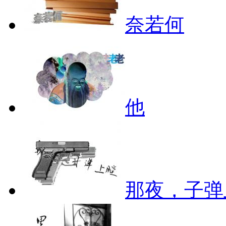
奈若何
他
那夜，子弹