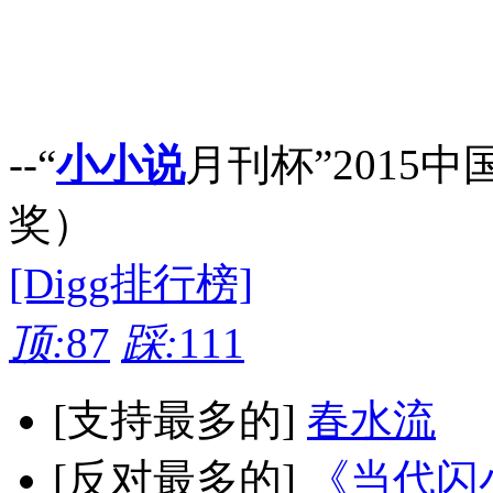
--“
小小说
月刊杯”2015中
奖）
[Digg排行榜]
顶:
87
踩:
111
[支持最多的]
春水流
[反对最多的]
《当代闪小