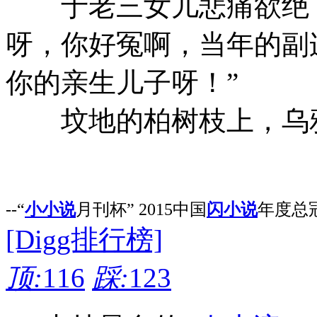
于老三女儿悲痛欲绝，
呀，你好冤啊，当年的副
你的亲生儿子呀！”
坟地的柏树枝上，乌鸦
--“
小小说
月刊杯” 2015中国
闪小说
年度总
[Digg排行榜]
顶:
116
踩:
123