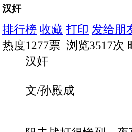
汉奸
排行榜
收藏
打印
发给朋
热度1277票 浏览3517次
汉奸
文/孙殿成