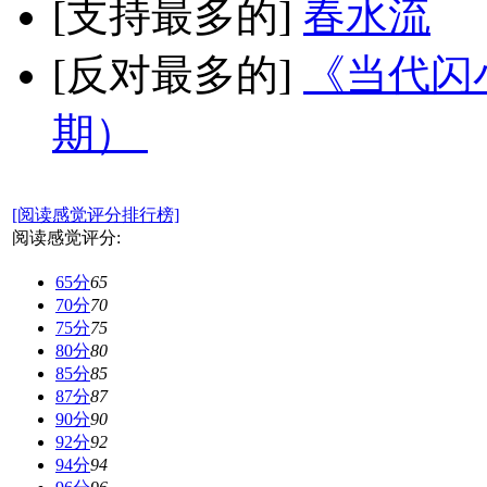
[支持最多的]
春水流
[反对最多的]
《当代闪小
期）
[阅读感觉评分排行榜]
阅读感觉评分:
65分
65
70分
70
75分
75
80分
80
85分
85
87分
87
90分
90
92分
92
94分
94