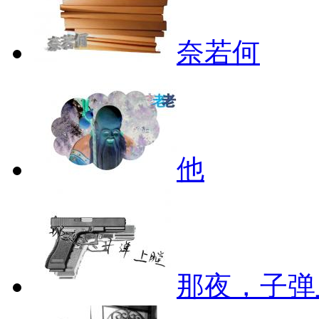
奈若何
他
那夜，子弹