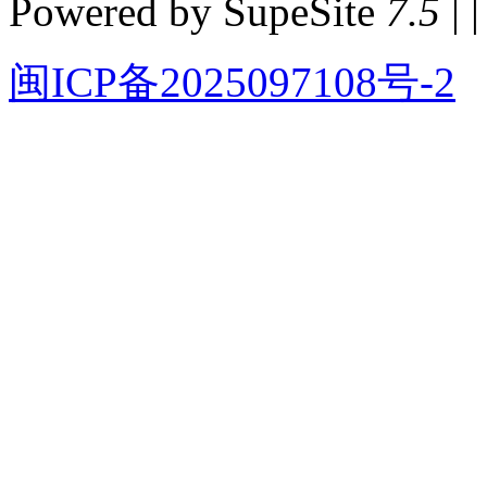
Powered by SupeSite
7.5
| |
闽ICP备2025097108号-2