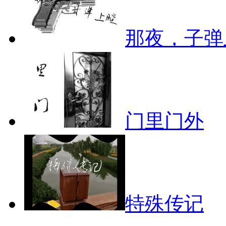
那夜，子弹
门里门外
特殊传记