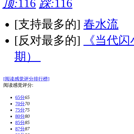
顶:
116
踩:
116
[支持最多的]
春水流
[反对最多的]
《当代闪小
期）
[阅读感觉评分排行榜]
阅读感觉评分:
65分
65
70分
70
75分
75
80分
80
85分
85
87分
87