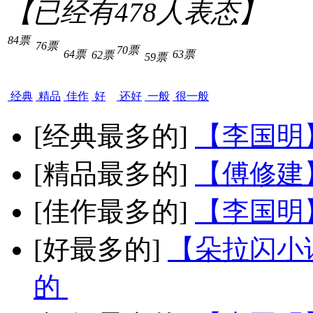
【已经有
478
人表态】
84票
76票
70票
64票
63票
62票
59票
经典
精品
佳作
好
还好
一般
很一般
[经典最多的]
【李国明
[精品最多的]
【傅修建
[佳作最多的]
【李国明
[好最多的]
【朵拉闪小
的