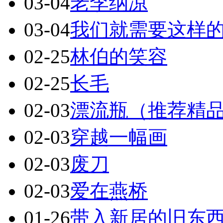
03-04
老李纳凉
03-04
我们就需要这样
02-25
林伯的笑容
02-25
长毛
02-03
漂流瓶（推荐精
02-03
穿越一幅画
02-03
废刀
02-03
爱在燕桥
01-26
带入新居的旧东