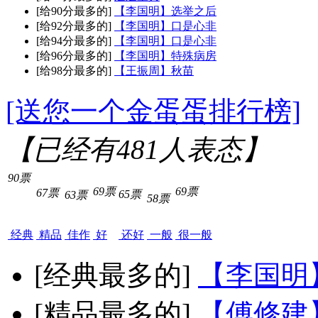
[给90分最多的]
【李国明】选举之后
[给92分最多的]
【李国明】口是心非
[给94分最多的]
【李国明】口是心非
[给96分最多的]
【李国明】特殊病房
[给98分最多的]
【王振周】秋苗
[送您一个金蛋蛋排行榜]
【已经有
481
人表态】
90票
69票
69票
67票
65票
63票
58票
经典
精品
佳作
好
还好
一般
很一般
[经典最多的]
【李国明
[精品最多的]
【傅修建