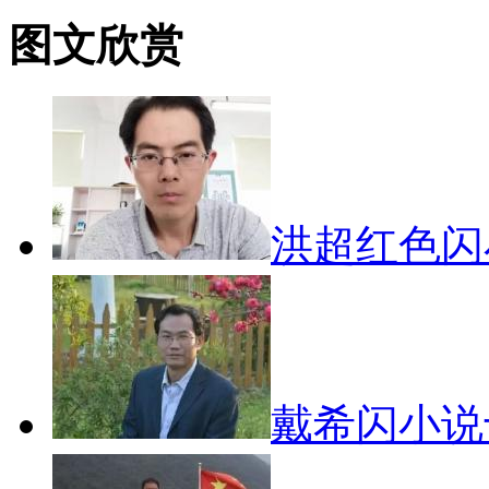
图文欣赏
洪超红色
戴希闪小说