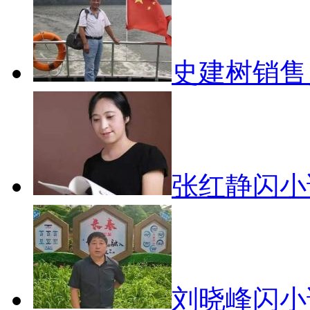
史建树销
张红静闪
刘晓峰闪