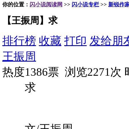
你的位置：
闪小说阅读网
>>
闪小说专栏
>>
新锐作
【王振周】求
排行榜
收藏
打印
发给朋
王振周
热度1386票 浏览2271次
求
文/王振周