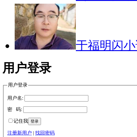
于福明闪
用户登录
用户登录
用户名:
密 码:
记住我
注册新用户
|
找回密码