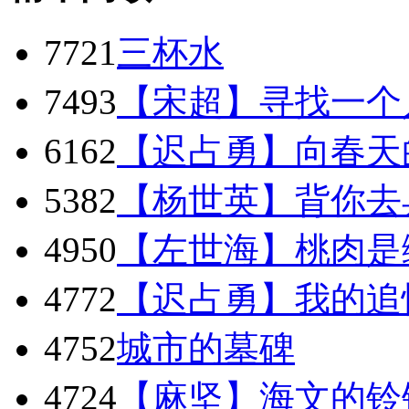
7721
三杯水
7493
【宋超】寻找一个
6162
【迟占勇】向春天
5382
【杨世英】背你去
4950
【左世海】桃肉是
4772
【迟占勇】我
4752
城市的墓碑
4724
【麻坚】海文的铃