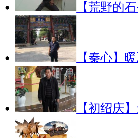
【荒野的
【秦心】暖
【初绍庆