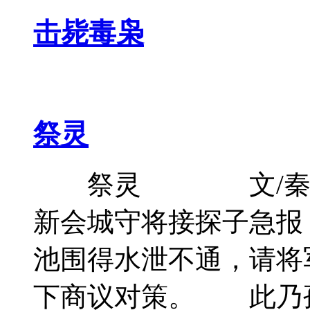
击毙毒枭
击毙毒枭
祭灵
祭灵 文/秦
新会城守将接探子急报
池围得水泄不通，请将
下商议对策。 此乃