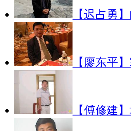
【迟占勇
【廖东平】
【傅修建