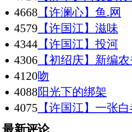
4668
【许澜心】鱼.网
4579
【许国江】滋味
4344
【许国江】投河
4306
【初绍庆】新编农
4120
吻
4088
阳光下的绑架
4075
【许国江】一张白
最新评论