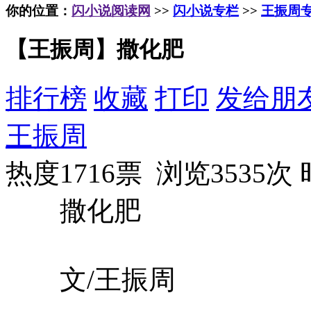
你的位置：
闪小说阅读网
>>
闪小说专栏
>>
王振周
【王振周】撒化肥
排行榜
收藏
打印
发给朋
王振周
热度1716票 浏览3535次
撒化肥
文/王振周