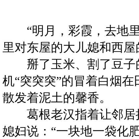
“明月，彩霞，去地里
里对东屋的大儿媳和西屋
掰了玉米、割了豆子的
机“突突突”的冒着白烟
散发着泥土的馨香。
葛根老汉指着让邻居捎
媳妇说：“一块地一袋化