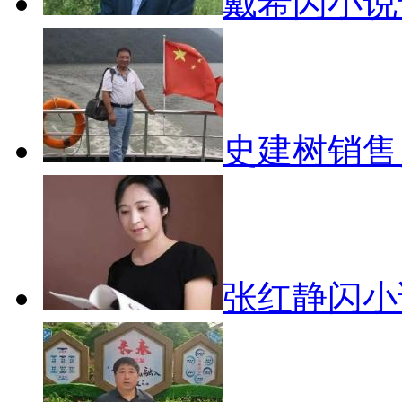
戴希闪小说
史建树销
张红静闪