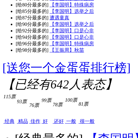
[给80分最多的]
【李国明】特殊病房
[给85分最多的]
【李国明】选举之后
[给87分最多的]
遭遇童真
[给90分最多的]
【李国明】选举之后
[给92分最多的]
【李国明】口是心非
[给94分最多的]
【李国明】口是心非
[给96分最多的]
【李国明】特殊病房
[给98分最多的]
【王振周】秋苗
[送您一个金蛋蛋排行榜]
【已经有
642
人表态】
115票
100票
99票
93票
81票
78票
76票
经典
精品
佳作
好
还好
一般
很一般