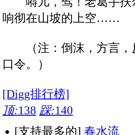
嘚儿，驾！老葛手扶犁
响彻在山坡的上空……
（注：倒沫，方言，反
口令。）
[Digg排行榜]
顶:
138
踩:
140
[支持最多的]
春水流