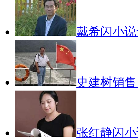
戴希闪小说
史建树销
张红静闪