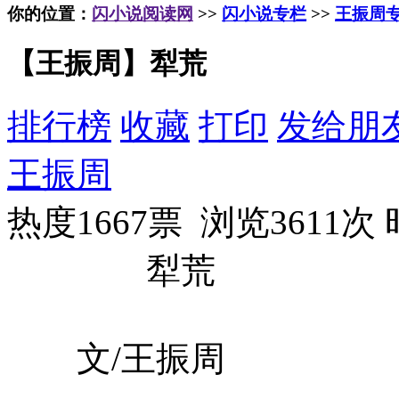
你的位置：
闪小说阅读网
>>
闪小说专栏
>>
王振周
【王振周】犁荒
排行榜
收藏
打印
发给朋
王振周
热度1667票 浏览3611次
犁荒
文/王振周