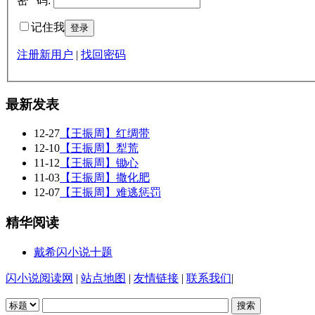
密 码:
记住我
注册新用户
|
找回密码
最新发表
12-27
【王振周】红绸带
12-10
【王振周】犁荒
11-12
【王振周】锄心
11-03
【王振周】撒化肥
12-07
【王振周】难逃惩罚
精华阅读
戴希闪小说十题
闪小说阅读网
|
站点地图
|
友情链接
|
联系我们
|