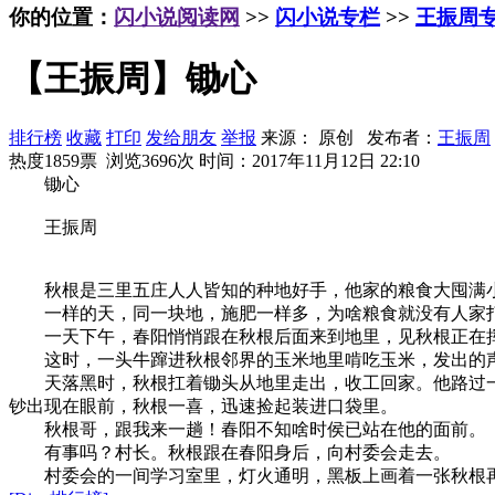
你的位置：
闪小说阅读网
>>
闪小说专栏
>>
王振周
【王振周】锄心
排行榜
收藏
打印
发给朋友
举报
来源： 原创 发布者：
王振周
热度1859票 浏览3696次
时间：2017年11月12日 22:10
锄心
王振周
秋根是三里五庄人人皆知的种地好手，他家的粮食大囤满
一样的天，同一块地，施肥一样多，为啥粮食就没有人家打
一天下午，春阳悄悄跟在秋根后面来到地里，见秋根正在挥
这时，一头牛蹿进秋根邻界的玉米地里啃吃玉米，发出的声
天落黑时，秋根扛着锄头从地里走出，收工回家。他路过一
钞出现在眼前，秋根一喜，迅速捡起装进口袋里。
秋根哥，跟我来一趟！春阳不知啥时侯已站在他的面前。
有事吗？村长。秋根跟在春阳身后，向村委会走去。
村委会的一间学习室里，灯火通明，黑板上画着一张秋根再熟