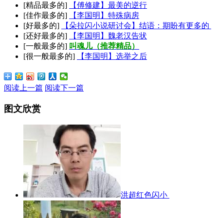
[精品最多的]
【傅修建】最美的逆行
[佳作最多的]
【李国明】特殊病房
[好最多的]
【朵拉闪小说研讨会】结语：期盼有更多的
[还好最多的]
【李国明】魏老汉告状
[一般最多的]
叫魂儿（推荐精品）
[很一般最多的]
【李国明】选举之后
阅读上一篇
阅读下一篇
图文欣赏
洪超红色闪小