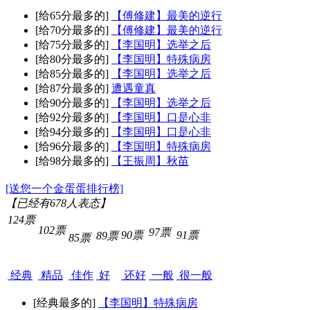
[给65分最多的]
【傅修建】最美的逆行
[给70分最多的]
【傅修建】最美的逆行
[给75分最多的]
【李国明】选举之后
[给80分最多的]
【李国明】特殊病房
[给85分最多的]
【李国明】选举之后
[给87分最多的]
遭遇童真
[给90分最多的]
【李国明】选举之后
[给92分最多的]
【李国明】口是心非
[给94分最多的]
【李国明】口是心非
[给96分最多的]
【李国明】特殊病房
[给98分最多的]
【王振周】秋苗
[送您一个金蛋蛋排行榜]
【已经有
678
人表态】
124票
102票
97票
90票
91票
89票
85票
经典
精品
佳作
好
还好
一般
很一般
[经典最多的]
【李国明】特殊病房