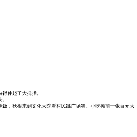
由得伸起了大拇指。
头。
饭，秋根来到文化大院看村民跳广场舞。小吃摊前一张百元大