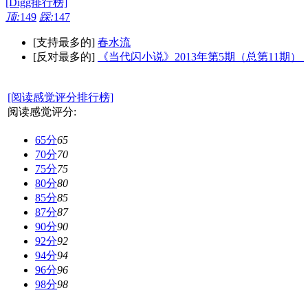
[Digg排行榜]
顶:
149
踩:
147
[支持最多的]
春水流
[反对最多的]
《当代闪小说》2013年第5期（总第11期）
[阅读感觉评分排行榜]
阅读感觉评分:
65分
65
70分
70
75分
75
80分
80
85分
85
87分
87
90分
90
92分
92
94分
94
96分
96
98分
98