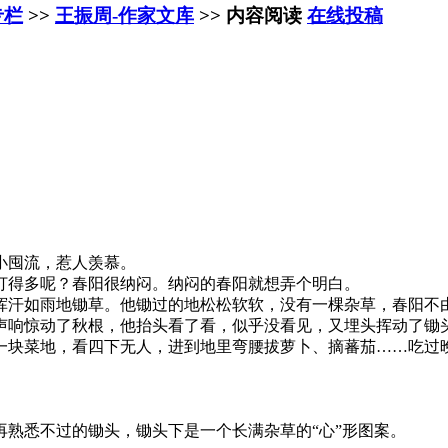
专栏
>>
王振周-作家文库
>> 内容阅读
在线投稿
小囤流，惹人羡慕。
得多呢？春阳很纳闷。纳闷的春阳就想弄个明白。
汗如雨地锄草。他锄过的地松松软软，没有一棵杂草，春阳不
响惊动了秋根，他抬头看了看，似乎没看见，又埋头挥动了锄
块菜地，看四下无人，进到地里弯腰拔萝卜、摘蕃茄……吃过晚
悉不过的锄头，锄头下是一个长满杂草的“心”形图案。