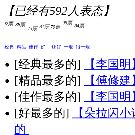
【已经有
592
人表态】
95票
92票
88票
84票
81票
79票
73票
经典
精品
佳作
好
还好
一般
很一般
[经典最多的]
【李国明
[精品最多的]
【傅修建
[佳作最多的]
【李国明
[好最多的]
【朵拉闪小
的