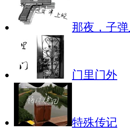
那夜，子弹
门里门外
特殊传记