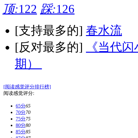
顶:
122
踩:
126
[支持最多的]
春水流
[反对最多的]
《当代闪小
期）
[阅读感觉评分排行榜]
阅读感觉评分:
65分
65
70分
70
75分
75
80分
80
85分
85