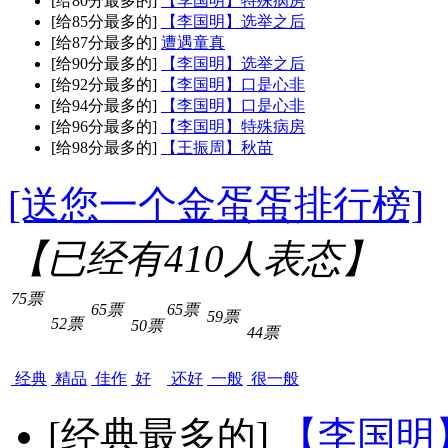
[给80分最多的]
【李国明】特殊病房
[给85分最多的]
【李国明】选举之后
[给87分最多的]
遭遇童真
[给90分最多的]
【李国明】选举之后
[给92分最多的]
【李国明】口是心非
[给94分最多的]
【李国明】口是心非
[给96分最多的]
【李国明】特殊病房
[给98分最多的]
【王振周】秋苗
[送您一个金蛋蛋排行榜]
【已经有
410
人表态】
75票
65票
65票
59票
52票
50票
44票
经典
精品
佳作
好
还好
一般
很一般
[经典最多的]
【李国明