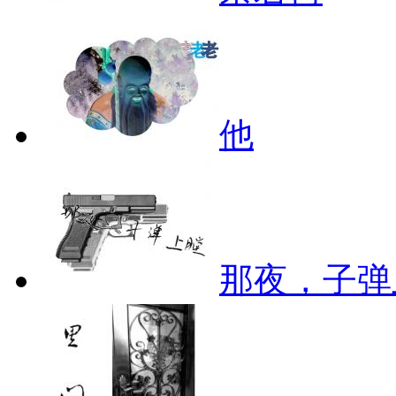
他
那夜，子弹