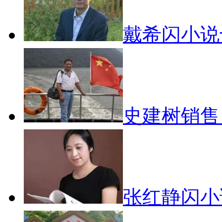
戴希闪小说
史建树销
张红静闪