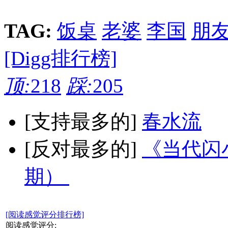
TAG:
饭桌
老婆
李国
朋
[Digg排行榜]
顶:
218
踩:
205
[支持最多的]
春水流
[反对最多的]
《当代闪小
期）
[阅读感觉评分排行榜]
阅读感觉评分: