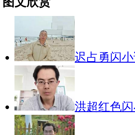
图文欣赏
迟占勇闪
洪超红色