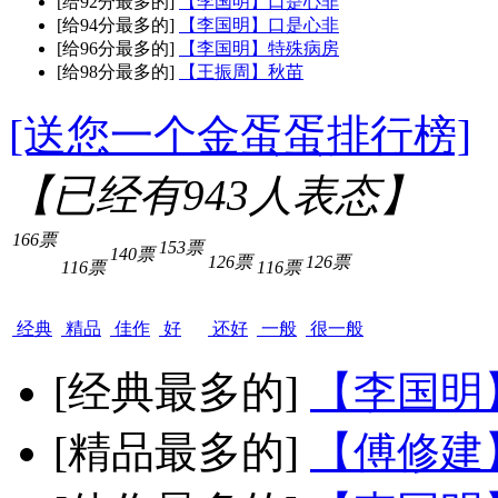
[给92分最多的]
【李国明】口是心非
[给94分最多的]
【李国明】口是心非
[给96分最多的]
【李国明】特殊病房
[给98分最多的]
【王振周】秋苗
[送您一个金蛋蛋排行榜]
【已经有
943
人表态】
166票
153票
140票
126票
126票
116票
116票
经典
精品
佳作
好
还好
一般
很一般
[经典最多的]
【李国明
[精品最多的]
【傅修建