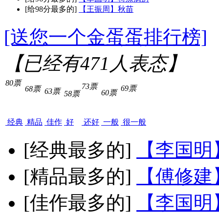
[给98分最多的]
【王振周】秋苗
[送您一个金蛋蛋排行榜]
【已经有
471
人表态】
80票
73票
69票
68票
63票
60票
58票
经典
精品
佳作
好
还好
一般
很一般
[经典最多的]
【李国明
[精品最多的]
【傅修建
[佳作最多的]
【李国明