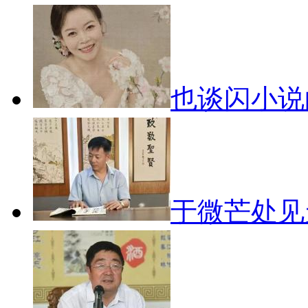
也谈闪小
于微芒处