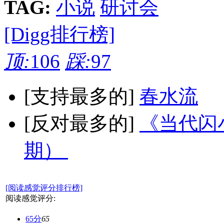
TAG:
小说
研讨会
[Digg排行榜]
顶:
106
踩:
97
[支持最多的]
春水流
[反对最多的]
《当代闪小
期）
[阅读感觉评分排行榜]
阅读感觉评分:
65分
65