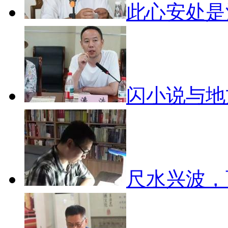
此心安处
闪小说与
尺水兴波