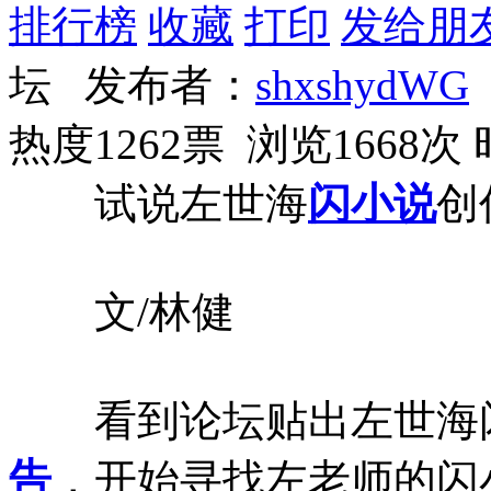
排行榜
收藏
打印
发给朋
坛 发布者：
shxshydWG
热度1262票 浏览1668次
试说左世海
闪小说
创
文/林健
看到论坛贴出左世海
告
，开始寻找左老师的闪