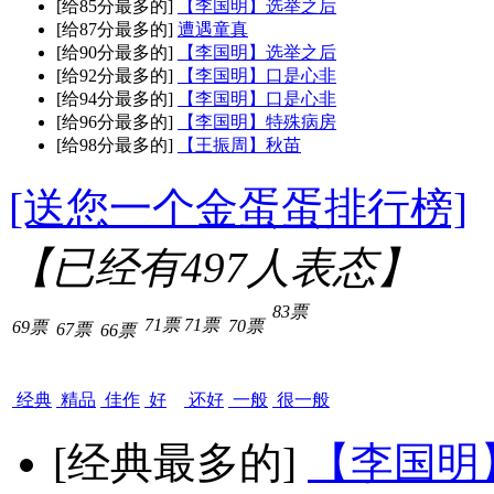
[给85分最多的]
【李国明】选举之后
[给87分最多的]
遭遇童真
[给90分最多的]
【李国明】选举之后
[给92分最多的]
【李国明】口是心非
[给94分最多的]
【李国明】口是心非
[给96分最多的]
【李国明】特殊病房
[给98分最多的]
【王振周】秋苗
[送您一个金蛋蛋排行榜]
【已经有
497
人表态】
83票
71票
71票
70票
69票
67票
66票
经典
精品
佳作
好
还好
一般
很一般
[经典最多的]
【李国明