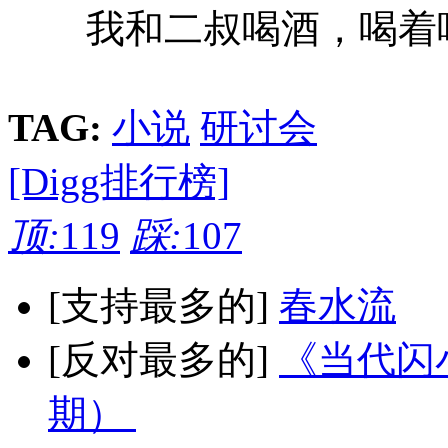
我和二叔喝酒，喝着喝
TAG:
小说
研讨会
[Digg排行榜]
顶:
119
踩:
107
[支持最多的]
春水流
[反对最多的]
《当代闪小
期）