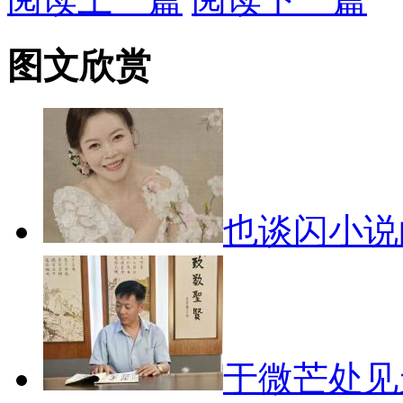
图文欣赏
也谈闪小
于微芒处