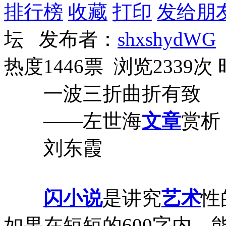
排行榜
收藏
打印
发给朋
坛 发布者：
shxshydWG
热度1446票 浏览2339次
一波三折曲折有致
——左世海
文章
赏析
刘东霞
闪小说
是讲究
艺术
性
如果在短短的600字内