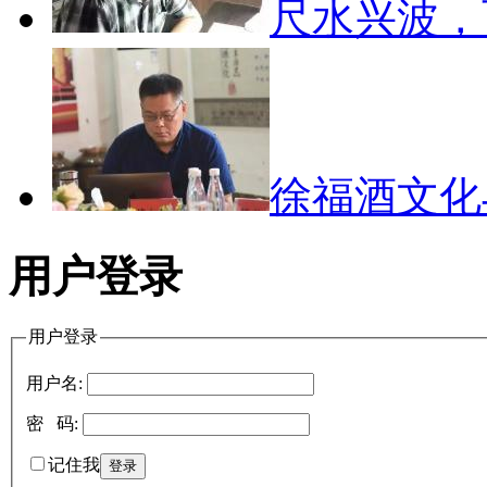
尺水兴波
徐福酒文
用户登录
用户登录
用户名:
密 码:
记住我