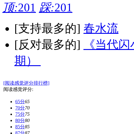
顶:
201
踩:
201
[支持最多的]
春水流
[反对最多的]
《当代闪小
期）
[阅读感觉评分排行榜]
阅读感觉评分:
65分
65
70分
70
75分
75
80分
80
85分
85
87分
87