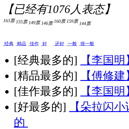
【已经有
1076
人表态】
163票
160票
159票
155票
149票
146票
144票
经典
精品
佳作
好
还好
一般
很一般
[经典最多的]
【李国明
[精品最多的]
【傅修建
[佳作最多的]
【李国明
[好最多的]
【朵拉闪小
的