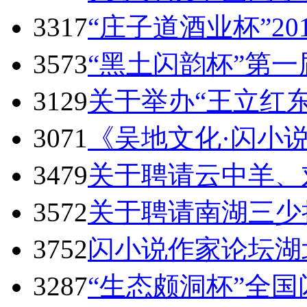
3317
“庄子道酒业杯”20
3573
“黑土闪韵杯”第
3129
关于举办“王立红
3071
《吴地文化·闪小说
3479
关于聘请云中羊、
3572
关于聘请南湖三少
3752
闪小说作家论坛湖
3287
“生态颇洞杯”全