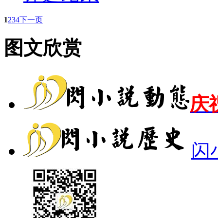
1
2
3
4
下一页
图文欣赏
庆
闪