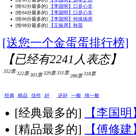
[给92分最多的]
【李国明】口是心非
[给94分最多的]
【李国明】口是心非
[给96分最多的]
【李国明】特殊病房
[给98分最多的]
【王振周】秋苗
[送您一个金蛋蛋排行榜]
【已经有
2241
人表态】
352票
331票
329票
322票
318票
301票
288票
经典
精品
佳作
好
还好
一般
很一般
[经典最多的]
【李国明
[精品最多的]
【傅修建