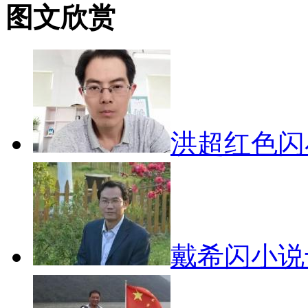
图文欣赏
洪超红色
戴希闪小说