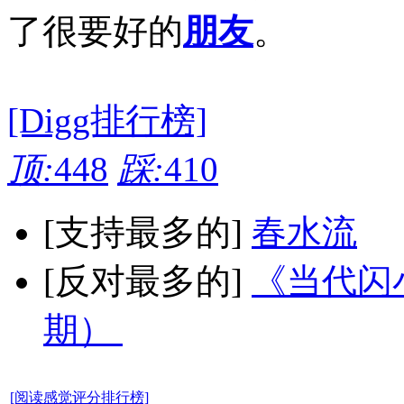
了很要好的
朋友
。
[Digg排行榜]
顶:
448
踩:
410
[支持最多的]
春水流
[反对最多的]
《当代闪小
期）
[阅读感觉评分排行榜]