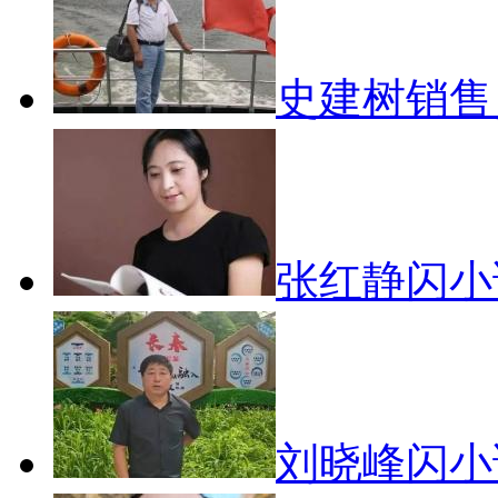
史建树销
张红静闪
刘晓峰闪