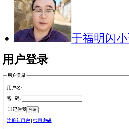
于福明闪
用户登录
用户登录
用户名:
密 码:
记住我
注册新用户
|
找回密码