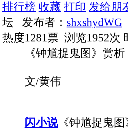
排行榜
收藏
打印
发给朋
坛 发布者：
shxshydWG
热度1281票 浏览1952次
《钟馗捉鬼图》赏析
文/黄伟
闪小说
《钟馗捉鬼图