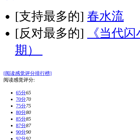
[支持最多的]
春水流
[反对最多的]
《当代闪小
期）
[阅读感觉评分排行榜]
阅读感觉评分:
65分
65
70分
70
75分
75
80分
80
85分
85
87分
87
90分
90
92分
92