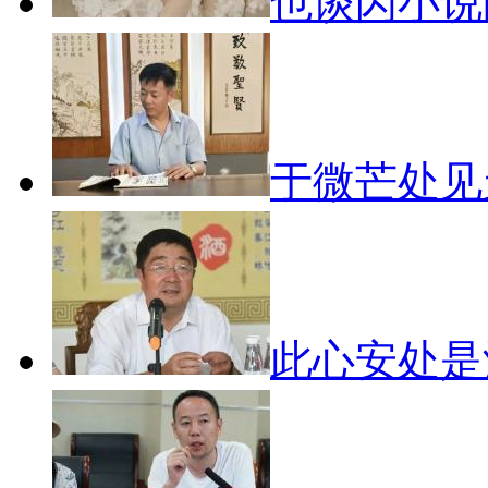
也谈闪小
于微芒处
此心安处