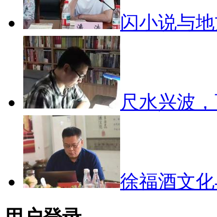
闪小说与
尺水兴波
徐福酒文