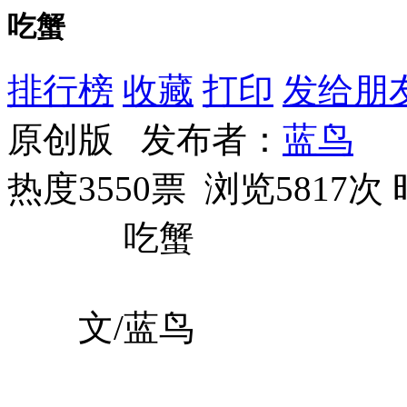
吃蟹
排行榜
收藏
打印
发给朋
原创版 发布者：
蓝鸟
热度3550票 浏览5817次
吃蟹
文/蓝鸟