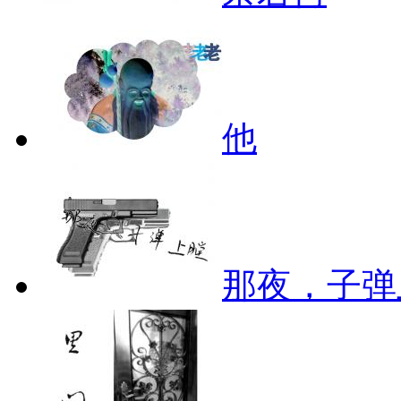
他
那夜，子弹