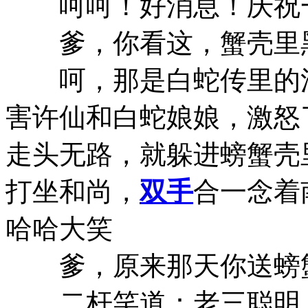
呵呵！好消息！庆祝
爹，你看这，蟹壳里黑呼呼
呵，那是白蛇传里的法
害许仙和白蛇娘娘，激怒
走头无路，就躲进螃蟹壳
打坐和尚，
双手
合一念着南
哈哈大笑
爹，原来那天你送螃蟹给乡
二杆笑道：老三聪明！