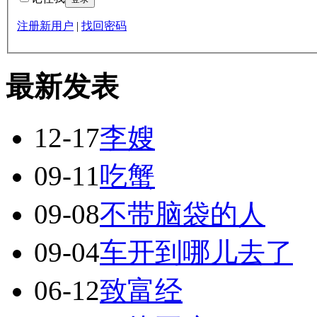
注册新用户
|
找回密码
最新发表
12-17
李嫂
09-11
吃蟹
09-08
不带脑袋的人
09-04
车开到哪儿去了
06-12
致富经