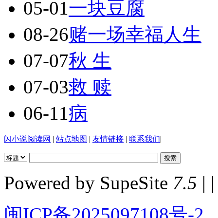
05-01
一块豆腐
08-26
赌一场幸福人生
07-07
秋 生
07-03
救 赎
06-11
病
闪小说阅读网
|
站点地图
|
友情链接
|
联系我们
|
Powered by SupeSite
7.5
| |
闽ICP备2025097108号-2