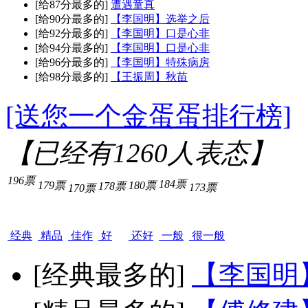
[给87分最多的]
遭遇童真
[给90分最多的]
【李国明】选举之后
[给92分最多的]
【李国明】口是心非
[给94分最多的]
【李国明】口是心非
[给96分最多的]
【李国明】特殊病房
[给98分最多的]
【王振周】秋苗
[送您一个金蛋蛋排行榜]
【已经有
1260
人表态】
196票
184票
179票
180票
178票
173票
170票
经典
精品
佳作
好
还好
一般
很一般
[经典最多的]
【李国明