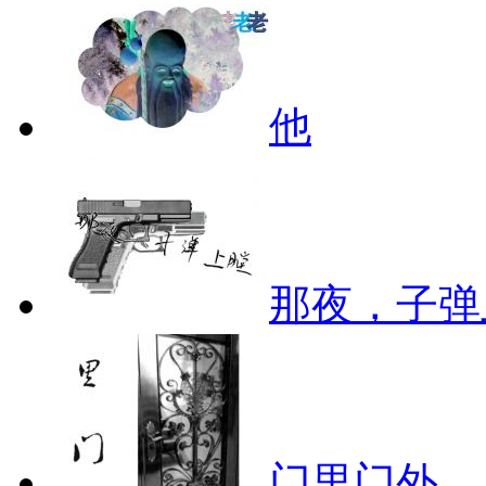
他
那夜，子弹
门里门外