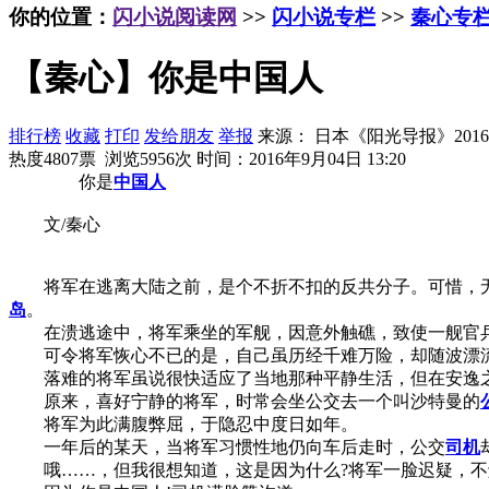
你的位置：
闪小说阅读网
>>
闪小说专栏
>>
秦心专
【秦心】你是中国人
排行榜
收藏
打印
发给朋友
举报
来源： 日本《阳光导报》2016.
热度4807票 浏览5956次
时间：2016年9月04日 13:20
你是
中国人
文/秦心
将军在逃离大陆之前，是个不折不扣的反共分子。可惜，无
岛
。
在溃逃途中，将军乘坐的军舰，因意外触礁，致使一舰官兵
可令将军恢心不已的是，自己虽历经千难万险，却随波漂
落难的将军虽说很快适应了当地那种平静生活，但在安逸之
原来，喜好宁静的将军，时常会坐公交去一个叫沙特曼的
将军为此满腹弊屈，于隐忍中度日如年。
一年后的某天，当将军习惯性地仍向车后走时，公交
司机
哦……，但我很想知道，这是因为什么?将军一脸迟疑，不