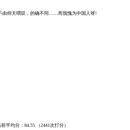
由仰天喟叹，的确不同……而我愧为中国人呀!
当前平均分：
84.55
（2441次打分）