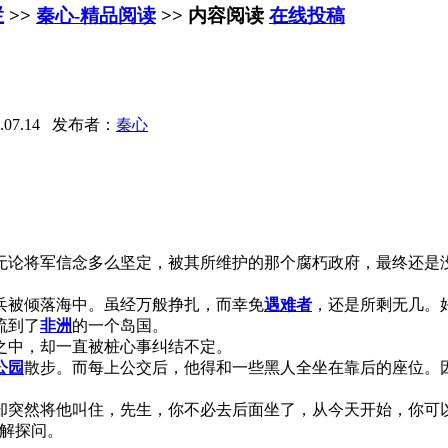
栏
>>
秦心-精品阅读
>> 内容阅读
在线投稿
07.14 发布者：
秦心
论将军信念多么坚定，被其所维护的那个腐朽政府，最终还是没
被倾落海中。虽经万般挣扎，而幸免
遇难者
，还是所剩无几。
流到了
非洲
的一个岛国。
中，却一直被桩心事纠结不定。
公园
散步。而每上公交后，他得和一些黑人全坐在靠后的座位。
却突然将他叫住，先生，你不必去后面坐了，从今天开始，你可
解探问。