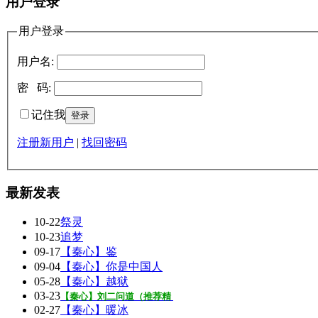
用户登录
用户登录
用户名:
密 码:
记住我
注册新用户
|
找回密码
最新发表
10-22
祭灵
10-23
追梦
09-17
【秦心】鉴
09-04
【秦心】你是中国人
05-28
【秦心】越狱
03-23
【秦心】刘二问道（推荐精
02-27
【秦心】暖冰