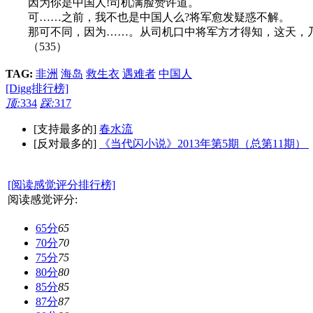
因为你是中国人!司机满脸赞许道。
可……之前，我不也是中国人么?将军愈发疑惑不解。
那可不同，因为……。从司机口中将军方才得知，这天，乃是
（535）
TAG:
非洲
海岛
救生衣
遇难者
中国人
[Digg排行榜]
顶:
334
踩:
317
[支持最多的]
春水流
[反对最多的]
《当代闪小说》2013年第5期（总第11期）
[阅读感觉评分排行榜]
阅读感觉评分:
65分
65
70分
70
75分
75
80分
80
85分
85
87分
87