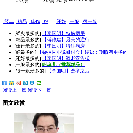
233票
235票
230票
经典
精品
佳作
好
还好
一般
很一般
[经典最多的]
【李国明】特殊病房
[精品最多的]
【傅修建】最美的逆行
[佳作最多的]
【李国明】特殊病房
[好最多的]
【朵拉闪小说研讨会】结语：期盼有更多的
[还好最多的]
【李国明】魏老汉告状
[一般最多的]
叫魂儿（推荐精品）
[很一般最多的]
【李国明】选举之后
阅读上一篇
阅读下一篇
图文欣赏