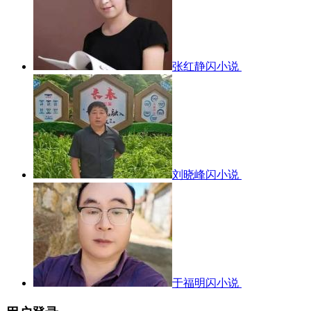
张红静闪小说
刘晓峰闪小说
于福明闪小说