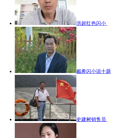
洪超红色闪小
戴希闪小说十题
史建树销售员