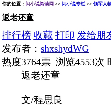
你的位置：
闪小说阅读网
>>
闪小说专栏
>>
领军人
返老还童
排行榜
收藏
打印
发给朋
发布者：
shxshydWG
热度3764票 浏览4553次
返老还童
文/程思良