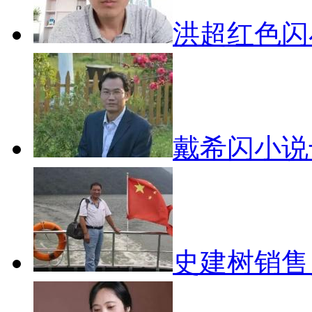
洪超红色
戴希闪小说
史建树销