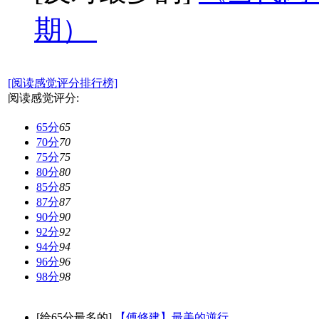
期）
[阅读感觉评分排行榜]
阅读感觉评分:
65分
65
70分
70
75分
75
80分
80
85分
85
87分
87
90分
90
92分
92
94分
94
96分
96
98分
98
[给65分最多的]
【傅修建】最美的逆行