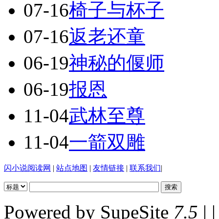
07-16
椅子与杯子
07-16
返老还童
06-19
神秘的偃师
06-19
报恩
11-04
武林至尊
11-04
一箭双雕
闪小说阅读网
|
站点地图
|
友情链接
|
联系我们
|
Powered by SupeSite
7.5
| |