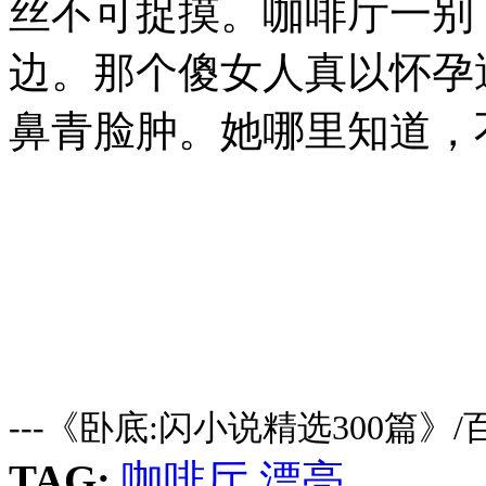
丝不可捉摸。咖啡厅一别
边。那个傻女人真以怀孕
鼻青脸肿。她哪里知道，
---《卧底:闪小说精选300篇》
TAG:
咖啡厅
漂亮