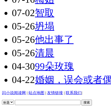
07-02
智取
05-26
坍塌
05-26
他出事了
05-26
清晨
04-30
99朵玫瑰
04-22
婚姻，误会或者
闪小说阅读网
|
站点地图
|
友情链接
|
联系我们
|