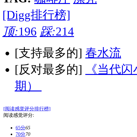
[Digg排行榜]
顶:
196
踩:
214
[支持最多的]
春水流
[反对最多的]
《当代闪小
期）
[阅读感觉评分排行榜]
阅读感觉评分:
65分
65
70分
70