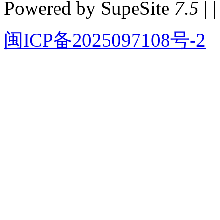
Powered by SupeSite
7.5
| |
闽ICP备2025097108号-2