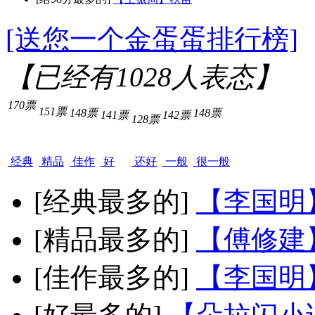
[送您一个金蛋蛋排行榜]
【已经有
1028
人表态】
170票
151票
148票
148票
141票
142票
128票
经典
精品
佳作
好
还好
一般
很一般
[经典最多的]
【李国明
[精品最多的]
【傅修建
[佳作最多的]
【李国明