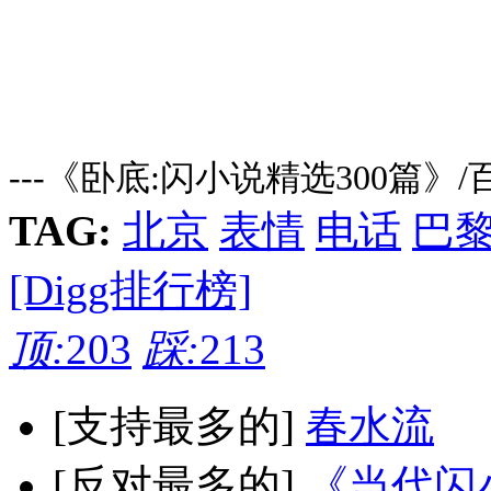
---《卧底:闪小说精选300篇》
TAG:
北京
表情
电话
巴
[Digg排行榜]
顶:
203
踩:
213
[支持最多的]
春水流
[反对最多的]
《当代闪小