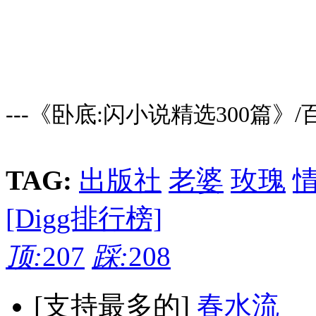
---《卧底:闪小说精选300篇》
TAG:
出版社
老婆
玫瑰
[Digg排行榜]
顶:
207
踩:
208
[支持最多的]
春水流