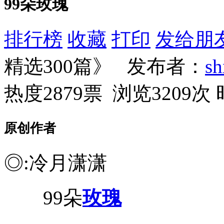
99朵玫瑰
排行榜
收藏
打印
发给朋
精选300篇》 发布者：
s
热度2879票 浏览3209次
原创作者
◎:冷月潇潇
99朵
玫瑰