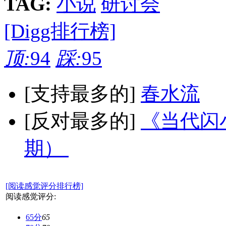
TAG:
小说
研讨会
[Digg排行榜]
顶:
94
踩:
95
[支持最多的]
春水流
[反对最多的]
《当代闪小
期）
[阅读感觉评分排行榜]
阅读感觉评分:
65分
65