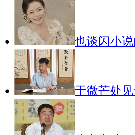
也谈闪小
于微芒处