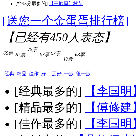
[给98分最多的]
【王振周】秋苗
[送您一个金蛋蛋排行榜]
【已经有
450
人表态】
79票
68票
67票
63票
63票
62票
48票
经典
精品
佳作
好
还好
一般
很一般
[经典最多的]
【李国明
[精品最多的]
【傅修建
[佳作最多的]
【李国明