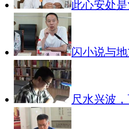
此心安处
闪小说与
尺水兴波