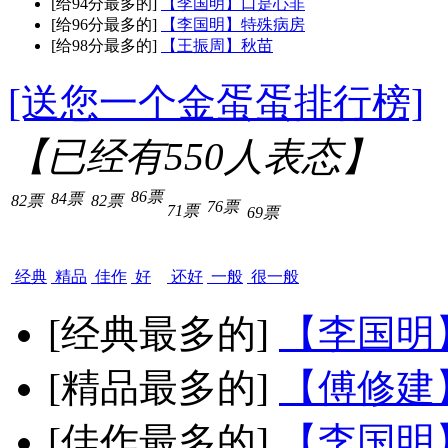
[给94分最多的]
【李国明】口是心非
[给96分最多的]
【李国明】特殊病房
[给98分最多的]
【王振周】秋苗
[送您一个金蛋蛋排行榜]
【已经有
550
人表态】
86票
84票
82票
82票
76票
71票
69票
经典
精品
佳作
好
还好
一般
很一般
[经典最多的]
【李国明
[精品最多的]
【傅修建
[佳作最多的]
【李国明