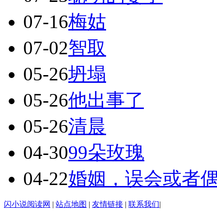
07-16
梅姑
07-02
智取
05-26
坍塌
05-26
他出事了
05-26
清晨
04-30
99朵玫瑰
04-22
婚姻，误会或者
闪小说阅读网
|
站点地图
|
友情链接
|
联系我们
|