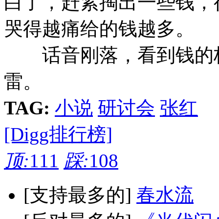
白了，赶紧掏出一些钱，
哭得越痛给的钱越多。
话音刚落，看到钱的杨
雷。
TAG:
小说
研讨会
张红
[Digg排行榜]
顶:
111
踩:
108
[支持最多的]
春水流