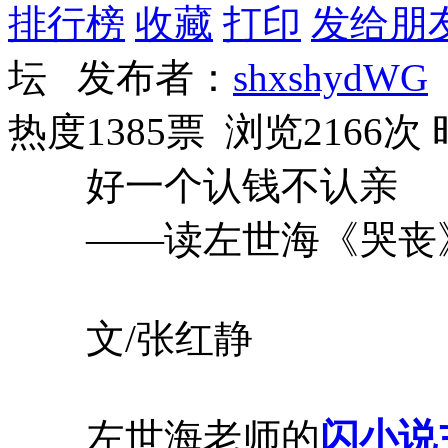
排行榜
收藏
打印
发给朋
坛 发布者：
shxshydWG
热度1385票 浏览2166次
好一个认钱不认亲
——读左世海《哭丧
文/张红静
左世海老师的
闪小说