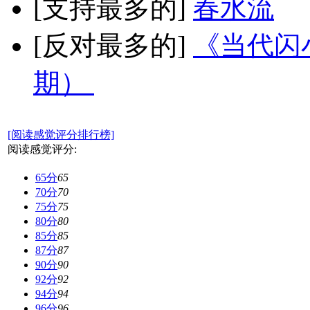
[支持最多的]
春水流
[反对最多的]
《当代闪小
期）
[阅读感觉评分排行榜]
阅读感觉评分:
65分
65
70分
70
75分
75
80分
80
85分
85
87分
87
90分
90
92分
92
94分
94
96分
96