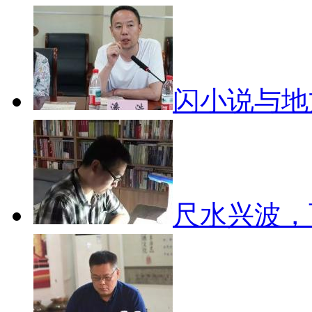
闪小说与
尺水兴波