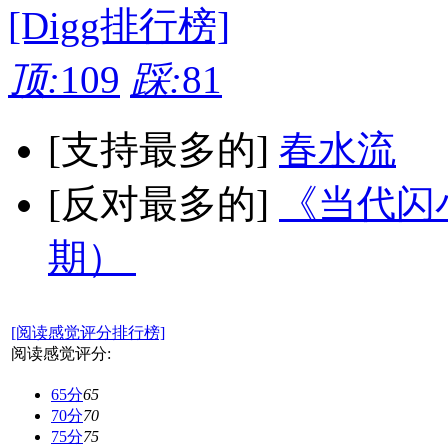
[Digg排行榜]
顶:
109
踩:
81
[支持最多的]
春水流
[反对最多的]
《当代闪小
期）
[阅读感觉评分排行榜]
阅读感觉评分:
65分
65
70分
70
75分
75