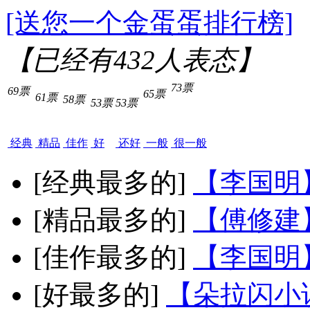
[送您一个金蛋蛋排行榜]
【已经有
432
人表态】
73票
69票
65票
61票
58票
53票
53票
经典
精品
佳作
好
还好
一般
很一般
[经典最多的]
【李国明
[精品最多的]
【傅修建
[佳作最多的]
【李国明
[好最多的]
【朵拉闪小