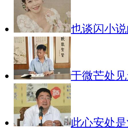
也谈闪小
于微芒处
此心安处