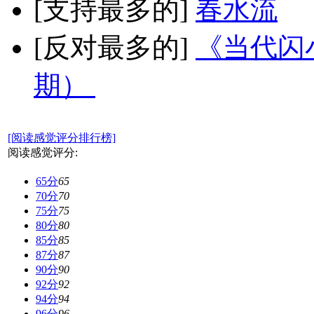
[支持最多的]
春水流
[反对最多的]
《当代闪小
期）
[阅读感觉评分排行榜]
阅读感觉评分:
65分
65
70分
70
75分
75
80分
80
85分
85
87分
87
90分
90
92分
92
94分
94
96分
96