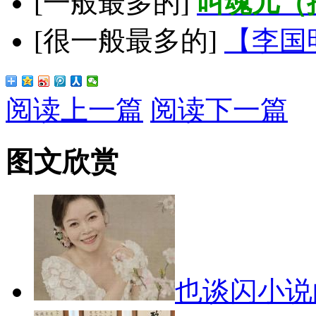
[一般最多的]
叫魂儿（
[很一般最多的]
【李国
阅读上一篇
阅读下一篇
图文欣赏
也谈闪小