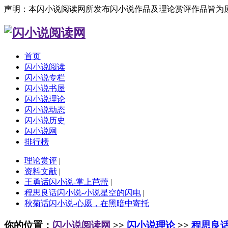
声明：本闪小说阅读网所发布闪小说作品及理论赏评作品皆为
首页
闪小说阅读
闪小说专栏
闪小说书屋
闪小说理论
闪小说动态
闪小说历史
闪小说网
排行榜
理论赏评
|
资料文献
|
王勇话闪小说-掌上芭蕾
|
程思良话闪小说-小说星空的闪电
|
秋菊话闪小说-心愿，在黑暗中寄托
你的位置：
闪小说阅读网
>>
闪小说理论
>>
程思良