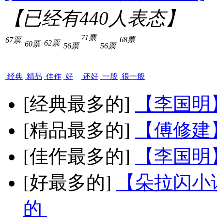
【已经有
440
人表态】
71票
68票
67票
62票
60票
56票
56票
经典
精品
佳作
好
还好
一般
很一般
[经典最多的]
【李国明
[精品最多的]
【傅修建
[佳作最多的]
【李国明
[好最多的]
【朵拉闪小
的