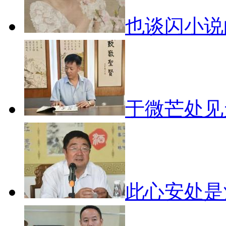
也谈闪小
于微芒处
此心安处