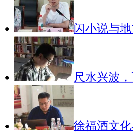
闪小说与
尺水兴波
徐福酒文