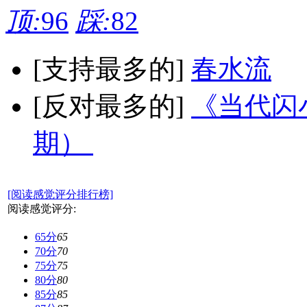
顶:
96
踩:
82
[支持最多的]
春水流
[反对最多的]
《当代闪小
期）
[阅读感觉评分排行榜]
阅读感觉评分:
65分
65
70分
70
75分
75
80分
80
85分
85