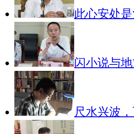
此心安处
闪小说与
尺水兴波