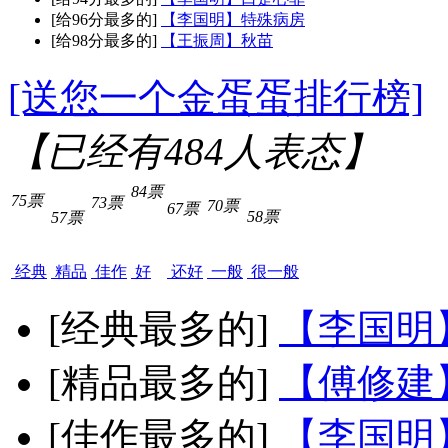
[给96分最多的]
【李国明】特殊病房
[给98分最多的]
【王振周】秋苗
[送您一个金蛋蛋排行榜]
【已经有
484
人表态】
84票
75票
73票
70票
67票
58票
57票
经典
精品
佳作
好
还好
一般
很一般
[经典最多的]
【李国明
[精品最多的]
【傅修建
[佳作最多的]
【李国明