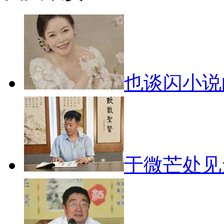
也谈闪小
于微芒处