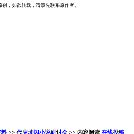
原创，如欲转载，请事先联系原作者。
资料
>>
代应坤闪小说研讨会
>> 内容阅读
在线投稿