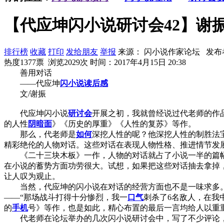
【代应坤闪小说研讨会42】谢
排行榜
收藏
打印
发给朋友
举报
来源： 闪小说作家论坛 发布
热度1377票 浏览2029次
时间：2017年4月15日 20:38
善用对话
——代应坤
闪小说
读后感
文/谢振
代应坤闪小说
研讨会
开展之初，我就曾经说过代老师的作
的人性
阴暗面
》《历史的厚重》《人性的复苏》等作。
那么，代老师是
如何
深挖人性的呢？他深挖人性的制胜法
精彩绝伦的人物对话。这些对话在表现人物性格、推进情节发
《二十三块木板》一作，人物的对话就占了小说一半的篇幅
在小说的蓄势方面功劳很大。试想，如果把这些对话抽去拿掉
让人叹为观止。
当然，代应坤的闪小说在对话的经营方面也不是一味求多
——“那场战斗打得十分惨烈，我一
口气
刺杀了6名敌人，在我
的
手机
号》等作，也是如此，精心布置的最后一言均给人以重
代老师在论坛举办的几次闪小说研讨会中，写了不少评论，在