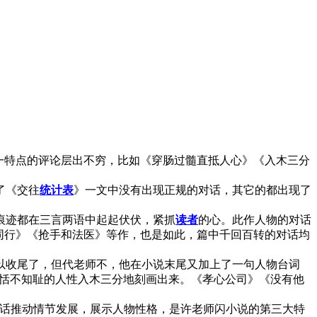
一特点的评论层出不穷，比如《穿肠过髓直抵人心》《入木三分
了《交往
统计表
》一文中没有出现正规的对话，其它的都出现了
痕迹都在三言两语中起起伏伏，紧抓
读者
的心。此作人物的对话
同行》《抢手和法医》等作，也是如此，篇中千回百转的对话均
以收尾了，但代老师不，他在小说末尾又加上了一句人物台词
姆恬不知耻的人性入木三分地刻画出来。《孝心公司》《没有他
话推动情节发展，展示人物性格，是许老师闪小说的第三大特