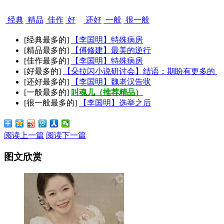
经典
精品
佳作
好
还好
一般
很一般
[经典最多的]
【李国明】特殊病房
[精品最多的]
【傅修建】最美的逆行
[佳作最多的]
【李国明】特殊病房
[好最多的]
【朵拉闪小说研讨会】结语：期盼有更多的
[还好最多的]
【李国明】魏老汉告状
[一般最多的]
叫魂儿（推荐精品）
[很一般最多的]
【李国明】选举之后
阅读上一篇
阅读下一篇
图文欣赏