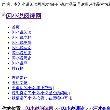
声明：本闪小说阅读网所发布闪小说作品及理论赏评作品皆为
首页
闪小说阅读
闪小说专栏
闪小说书屋
闪小说理论
闪小说动态
闪小说历史
闪小说网
排行榜
理论赏评
|
资料文献
|
王勇话闪小说-掌上芭蕾
|
程思良话闪小说-小说星空的闪电
|
秋菊话闪小说-心愿，在黑暗中寄托
你的位置：
闪小说阅读网
>>
闪小说理论
>>
研讨会