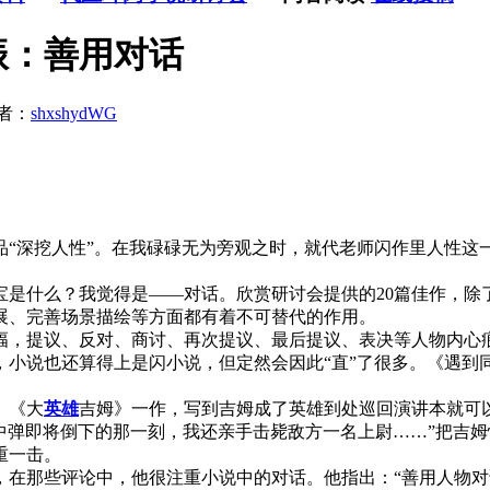
振：善用对话
者：
shxshydWG
品“深挖人性”。在我碌碌无为旁观之时，就代老师闪作里人性这
宝是什么？我觉得是——对话。欣赏研讨会提供的20篇佳作，除
展、完善场景描绘等方面都有着不可替代的作用。
，提议、反对、商讨、再次提议、最后提议、表决等人物内心
，小说也还算得上是闪小说，但定然会因此“直”了很多。《遇到
。《大
英雄
吉姆》一作，写到吉姆成了英雄到处巡回演讲本就可
中弹即将倒下的那一刻，我还亲手击毙敌方一名上尉……”把吉
重一击。
那些评论中，他很注重小说中的对话。他指出：“善用人物对