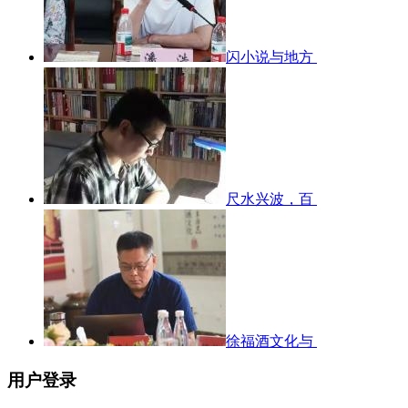
闪小说与地方
尺水兴波，百
徐福酒文化与
用户登录