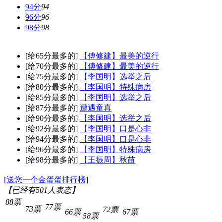
94分
94
96分
96
98分
98
[给65分最多的]
【傅修建】最美的逆行
[给70分最多的]
【傅修建】最美的逆行
[给75分最多的]
【李国明】选举之后
[给80分最多的]
【李国明】特殊病房
[给85分最多的]
【李国明】选举之后
[给87分最多的]
遭遇童真
[给90分最多的]
【李国明】选举之后
[给92分最多的]
【李国明】口是心非
[给94分最多的]
【李国明】口是心非
[给96分最多的]
【李国明】特殊病房
[给98分最多的]
【王振周】秋苗
[送您一个金蛋蛋排行榜]
【已经有
501
人表态】
88票
77票
73票
72票
66票
67票
58票