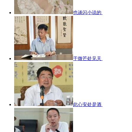
也谈闪小说的
于微芒处见天
此心安处是酒