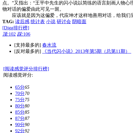
点。”又指出：“王平中先生的闪小说以简练的语言刻画人物心
物对话的偏爱由此可见一斑。
应该就是因为这偏爱，代应坤才这样地善用对话，给我们呈
TAG:
读后感
统计表
小说
研讨会
阴暗面
[Digg排行榜]
顶:
102
踩:
106
[支持最多的]
春水流
[反对最多的]
《当代闪小说》2013年第5期（总第11期）
[阅读感觉评分排行榜]
阅读感觉评分:
65分
65
70分
70
75分
75
80分
80
85分
85
87分
87
90分
90
92分
92