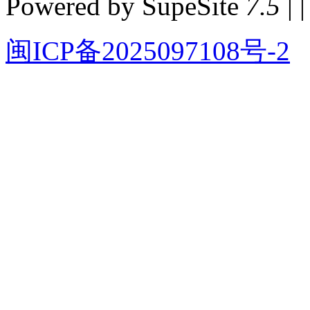
Powered by SupeSite
7.5
| |
闽ICP备2025097108号-2