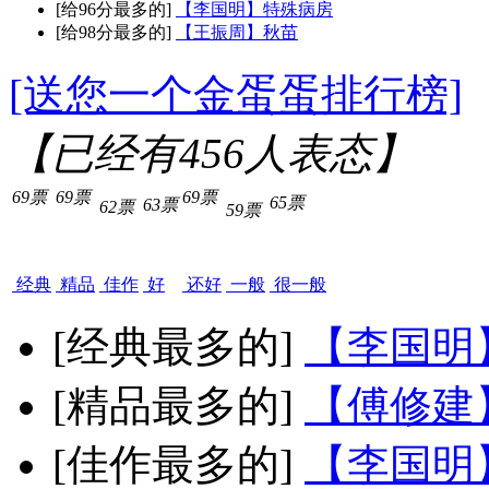
[给96分最多的]
【李国明】特殊病房
[给98分最多的]
【王振周】秋苗
[送您一个金蛋蛋排行榜]
【已经有
456
人表态】
69票
69票
69票
65票
63票
62票
59票
经典
精品
佳作
好
还好
一般
很一般
[经典最多的]
【李国明
[精品最多的]
【傅修建
[佳作最多的]
【李国明