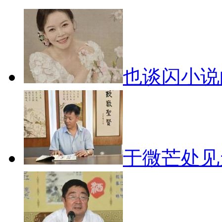
也谈闪小
于微芒处