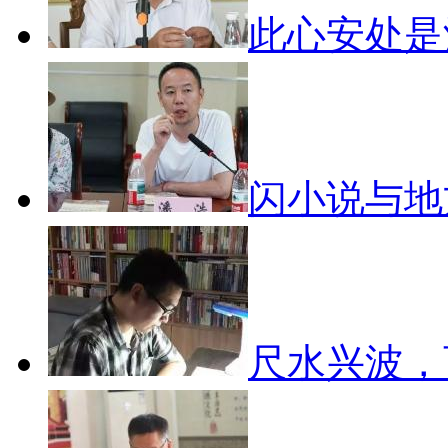
此心安处
闪小说与
尺水兴波