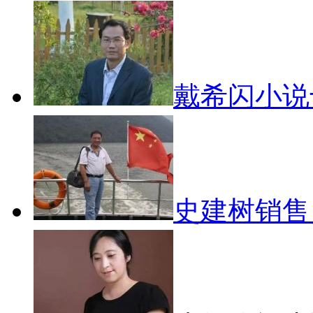
戴希闪小说
史建树销