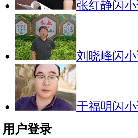
张红静闪
刘晓峰闪
于福明闪
用户登录