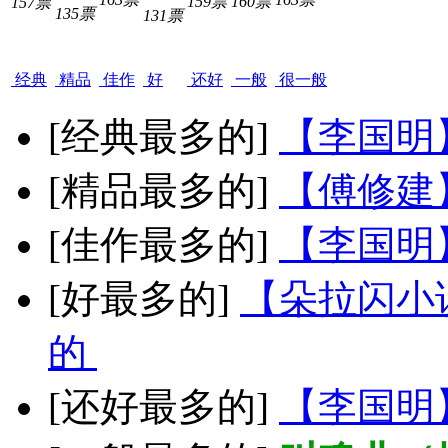
159票
160票
157票
135票
131票
经典
精品
佳作
好
还好
一般
很一般
[经典最多的]
【李国明
[精品最多的]
【傅修建
[佳作最多的]
【李国明
[好最多的]
【朵拉闪小
的
[还好最多的]
【李国明