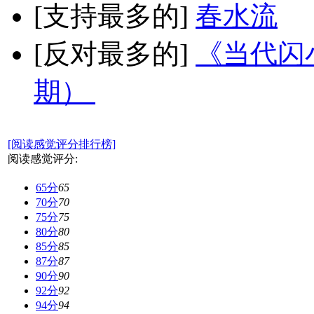
[支持最多的]
春水流
[反对最多的]
《当代闪小
期）
[阅读感觉评分排行榜]
阅读感觉评分:
65分
65
70分
70
75分
75
80分
80
85分
85
87分
87
90分
90
92分
92
94分
94