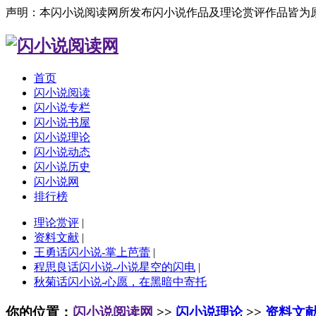
声明：本闪小说阅读网所发布闪小说作品及理论赏评作品皆为
首页
闪小说阅读
闪小说专栏
闪小说书屋
闪小说理论
闪小说动态
闪小说历史
闪小说网
排行榜
理论赏评
|
资料文献
|
王勇话闪小说-掌上芭蕾
|
程思良话闪小说-小说星空的闪电
|
秋菊话闪小说-心愿，在黑暗中寄托
你的位置：
闪小说阅读网
>>
闪小说理论
>>
资料文