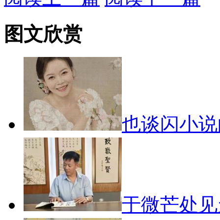
图文欣赏
也谈闪小
于微芒处