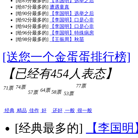
[给85分最多的]
【李国明】选举之后
[给87分最多的]
遭遇童真
[给90分最多的]
【李国明】选举之后
[给92分最多的]
【李国明】口是心非
[给94分最多的]
【李国明】口是心非
[给96分最多的]
【李国明】特殊病房
[给98分最多的]
【王振周】秋苗
[送您一个金蛋蛋排行榜]
【已经有
454
人表态】
77票
74票
71票
64票
58票
57票
53票
经典
精品
佳作
好
还好
一般
很一般
[经典最多的]
【李国明