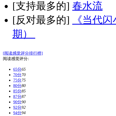
[支持最多的]
春水流
[反对最多的]
《当代闪小
期）
[阅读感觉评分排行榜]
阅读感觉评分:
65分
65
70分
70
75分
75
80分
80
85分
85
87分
87
90分
90
92分
92
94分
94