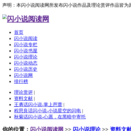
声明：本闪小说阅读网所发布闪小说作品及理论赏评作品皆为
首页
闪小说阅读
闪小说专栏
闪小说书屋
闪小说理论
闪小说动态
闪小说历史
闪小说网
排行榜
理论赏评
|
资料文献
|
王勇话闪小说-掌上芭蕾
|
程思良话闪小说-小说星空的闪电
|
秋菊话闪小说-心愿，在黑暗中寄托
你的位置：
闪小说阅读网
>>
闪小说理论
>>
资料文