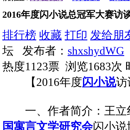
2016年度闪小说总冠军大赛访
排行榜
收藏
打印
发给朋
坛 发布者：
shxshydWG
热度1123票 浏览1683次
【2016年度
闪小说
访
一、作者简介：王立
国
寓言
文学
研究会
闪小说