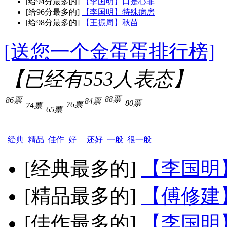
[给94分最多的]
【李国明】口是心非
[给96分最多的]
【李国明】特殊病房
[给98分最多的]
【王振周】秋苗
[送您一个金蛋蛋排行榜]
【已经有
553
人表态】
88票
86票
84票
80票
76票
74票
65票
经典
精品
佳作
好
还好
一般
很一般
[经典最多的]
【李国明
[精品最多的]
【傅修建
[佳作最多的]
【李国明