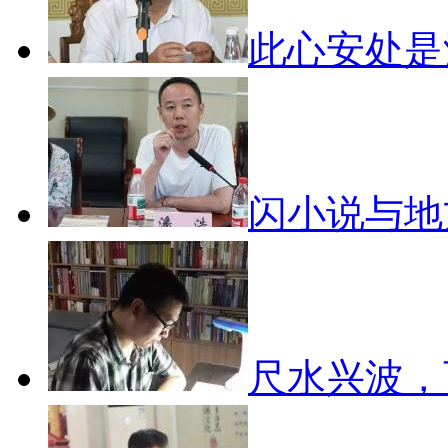
此心安处
闪小说与
尺水兴波