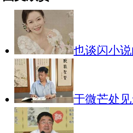
也谈闪小
于微芒处