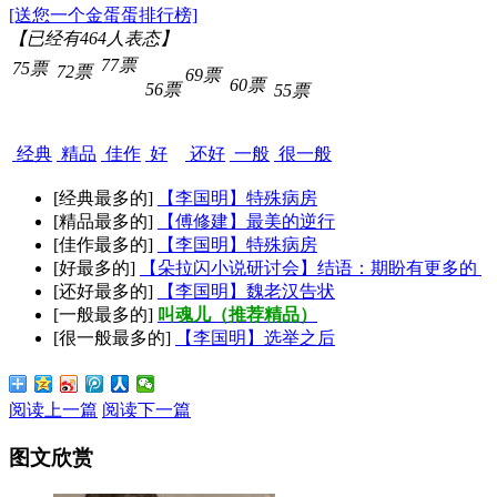
[送您一个金蛋蛋排行榜]
【已经有
464
人表态】
77票
75票
72票
69票
60票
56票
55票
经典
精品
佳作
好
还好
一般
很一般
[经典最多的]
【李国明】特殊病房
[精品最多的]
【傅修建】最美的逆行
[佳作最多的]
【李国明】特殊病房
[好最多的]
【朵拉闪小说研讨会】结语：期盼有更多的
[还好最多的]
【李国明】魏老汉告状
[一般最多的]
叫魂儿（推荐精品）
[很一般最多的]
【李国明】选举之后
阅读上一篇
阅读下一篇
图文欣赏