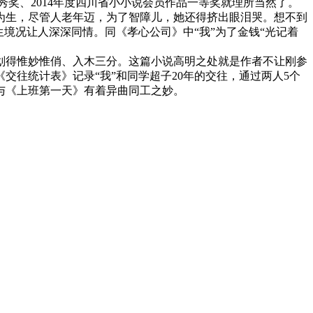
优秀奖、2014年度四川省小小说会员作品一等奖就理所当然了。
为生，尽管人老年迈，为了智障儿，她还得挤出眼泪哭。想不到
境况让人深深同情。同《孝心公司》中“我”为了金钱“光记着
划得惟妙惟俏、入木三分。这篇小说高明之处就是作者不让刚参
往统计表》记录“我”和同学超子20年的交往，通过两人5个
与《上班第一天》有着异曲同工之妙。