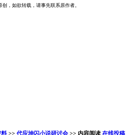
原创，如欲转载，请事先联系原作者。
资料
>>
代应坤闪小说研讨会
>> 内容阅读
在线投稿