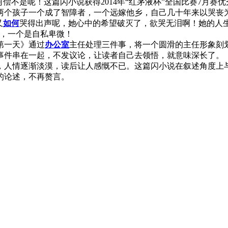
何偿不是呢！这篇闪小说获得2014年“红茅液杯”全国比赛7月赛
两个孩子一个成了智障者，一个远嫁他乡，自己几十年来以哭丧
又
如何
哭得出声呢，她心中的希望破灭了，欲哭无泪啊！她的人生
大，一个是自私卑微！
第一天》通过
办公室
主任处理三件事，将一个圆滑的主任形象刻
件串在一起，不发议论，让读者自己去领悟，就意味深长了。《交
，人情逐渐淡漠，读后让人感慨不已。这篇闪小说在叙述角度上
的论述，不再赘言。