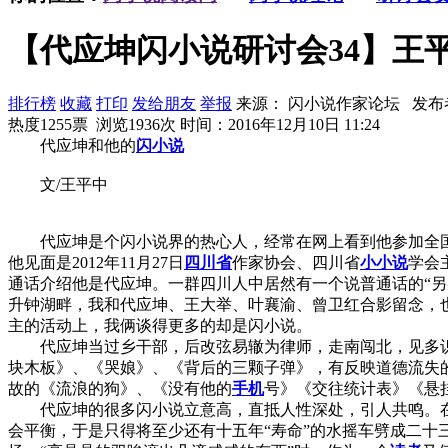
【代应坤闪小说研讨会34】王
排行榜
收藏
打印
发给朋友
举报
来源： 闪小说作家论坛 发布
热度1255票 浏览1936次
时间：2016年12月10日 11:24
代应坤和他的
闪小说
文/王平中
代应坤是个闪小说界的热心人，经常在网上看到他参加全国
他见面是2012年11月27日
四川省
作家协会、四川省
小小说
学会
通话介绍他是代应坤。一群四川人中居然有一个说普通话的“
升钟湖畔，我和代应坤、王大举、叶襄渝、曾卫红合影留念，
主的活动上，我俩谈得更多的却是闪小说。
代应坤当过乡干部，后改弦易辙为律师，走南闯北，见多识广
块木板》、《哭娘》、《背后的三颗子弹》，有反映道德流失
故的《流浪的狗》、《没有他的
手机
号》《交往统计表》《悬
代应坤的很多闪小说立意高，直抵人性深处，引人共鸣。在
会平衡，于是只得将至少还有十五年“寿命”的水摇车劈成二十