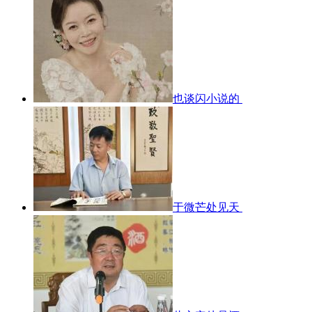
也谈闪小说的
于微芒处见天