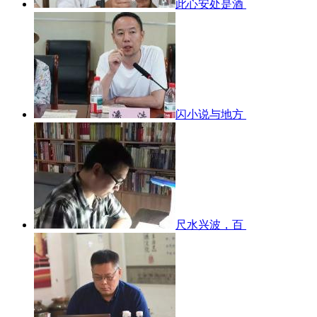
此心安处是酒
闪小说与地方
尺水兴波，百