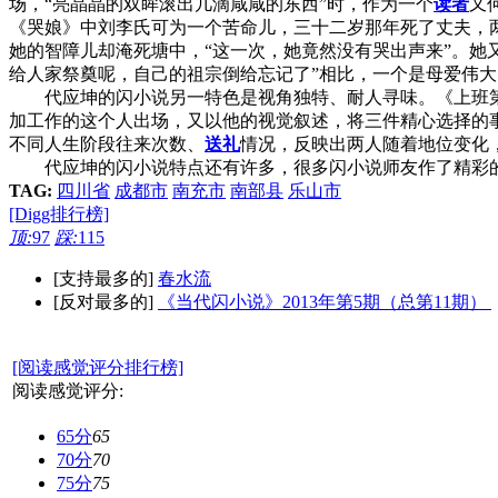
场，“亮晶晶的双眸滚出几滴咸咸的东西”时，作为一个
读者
又
《哭娘》中刘李氏可为一个苦命儿，三十二岁那年死了丈夫，
她的智障儿却淹死塘中，“这一次，她竟然没有哭出声来”。她
给人家祭奠呢，自己的祖宗倒给忘记了”相比，一个是母爱伟
代应坤的闪小说另一特色是视角独特、耐人寻味。《上班
加工作的这个人出场，又以他的视觉叙述，将三件精心选择的事
不同人生阶段往来次数、
送礼
情况，反映出两人随着地位变化
代应坤的闪小说特点还有许多，很多闪小说师友作了精彩
TAG:
四川省
成都市
南充市
南部县
乐山市
[Digg排行榜]
顶:
97
踩:
115
[支持最多的]
春水流
[反对最多的]
《当代闪小说》2013年第5期（总第11期）
[阅读感觉评分排行榜]
阅读感觉评分:
65分
65
70分
70
75分
75