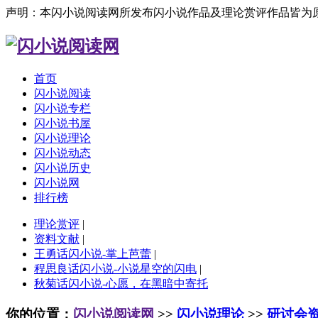
声明：本闪小说阅读网所发布闪小说作品及理论赏评作品皆为
首页
闪小说阅读
闪小说专栏
闪小说书屋
闪小说理论
闪小说动态
闪小说历史
闪小说网
排行榜
理论赏评
|
资料文献
|
王勇话闪小说-掌上芭蕾
|
程思良话闪小说-小说星空的闪电
|
秋菊话闪小说-心愿，在黑暗中寄托
你的位置：
闪小说阅读网
>>
闪小说理论
>>
研讨会