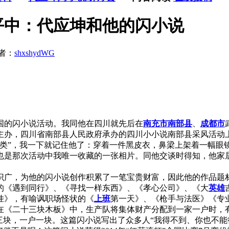
平中：代应坤和他的闪小说
者：
shxshydWG
的闪小说活动。我同他在四川就先后在
南充市
南部县
、
成都市
主办，四川省南部县人民政府承办的四川小小说南部县采风活动
另类”，我一下就记住他了：穿着一件黑皮衣，鼻梁上架着一幅眼
也是那次活动中我唯一收藏的一张相片。同他交谈时得知，他家
，为他的闪小说创作积累了一笔宝贵财富，因此他的作品题材
的《遇到同行》、《寻找一样东西》、《孝心公司》、《大
英雄
挂》，有喻讽职场怪状的《
上班
第一天》、《枪手与法医》《专
《二十三块木板》中，生产队将集体财产分配到一家一户时，有
三块，一户一块。这篇闪小说写出了众多人“我得不到、你也不能