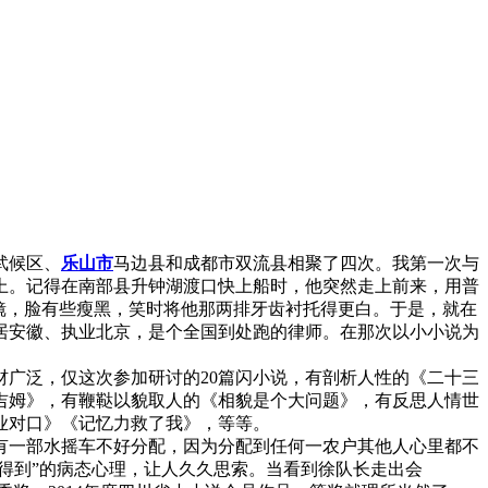
武候区、
乐山市
马边县和成都市双流县相聚了四次。我第一次与
上。记得在南部县升钟湖渡口快上船时，他突然走上前来，用普
镜，脸有些瘦黑，笑时将他那两排牙齿衬托得更白。于是，就在
居安徽、执业北京，是个全国到处跑的律师。在那次以小小说为
广泛，仅这次参加研讨的20篇闪小说，有剖析人性的《二十三
吉姆》，有鞭鞑以貌取人的《相貌是个大问题》，有反思人情世
业对口》《记忆力救了我》，等等。
一部水摇车不好分配，因为分配到任何一农户其他人心里都不
得到”的病态心理，让人久久思索。当看到徐队长走出会