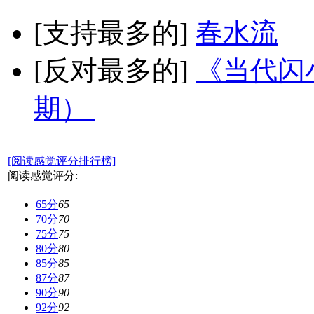
[支持最多的]
春水流
[反对最多的]
《当代闪小
期）
[阅读感觉评分排行榜]
阅读感觉评分:
65分
65
70分
70
75分
75
80分
80
85分
85
87分
87
90分
90
92分
92