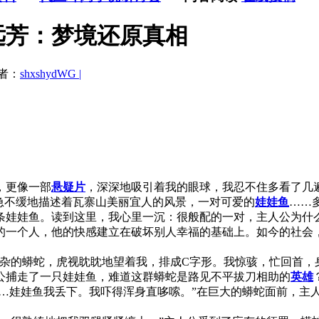
远芳：梦境还原真相
者：
shxshydWG |
，更像一部
悬疑片
，深深地吸引着我的眼球，我忍不住多看了几
不缓地描述着瓦寨山美丽宜人的风景，一对可爱的
娃娃鱼
……
条娃娃鱼。读到这里，我心里一沉：很般配的一对，主人公为什么
的一个人，他的快感建立在破坏别人幸福的基础上。如今的社会
的蟒蛇，虎视眈眈地望着我，排成C字形。我惊骇，忙回首，身
公捕走了一只娃娃鱼，难道这群蟒蛇是路见不平拔刀相助的
英雄
…娃娃鱼我丢下。我吓得浑身直哆嗦。”在巨大的蟒蛇面前，主