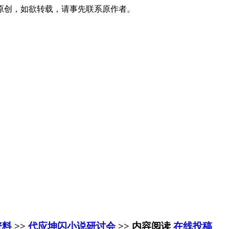
原创，如欲转载，请事先联系原作者。
资料
>>
代应坤闪小说研讨会
>> 内容阅读
在线投稿