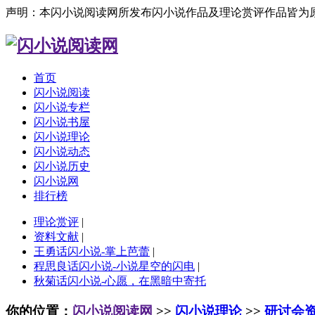
声明：本闪小说阅读网所发布闪小说作品及理论赏评作品皆为
首页
闪小说阅读
闪小说专栏
闪小说书屋
闪小说理论
闪小说动态
闪小说历史
闪小说网
排行榜
理论赏评
|
资料文献
|
王勇话闪小说-掌上芭蕾
|
程思良话闪小说-小说星空的闪电
|
秋菊话闪小说-心愿，在黑暗中寄托
你的位置：
闪小说阅读网
>>
闪小说理论
>>
研讨会