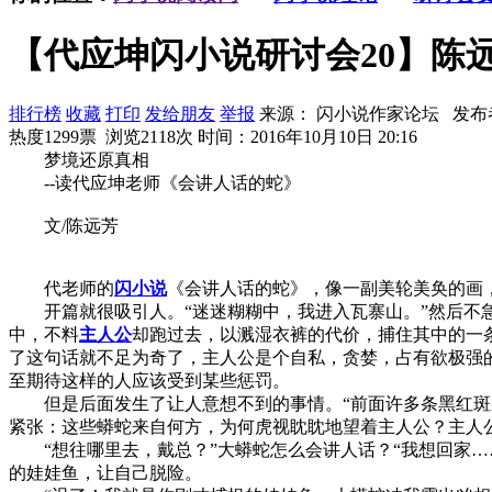
【代应坤闪小说研讨会20】陈
排行榜
收藏
打印
发给朋友
举报
来源： 闪小说作家论坛 发布
热度1299票 浏览2118次
时间：2016年10月10日 20:16
梦境还原真相
--读代应坤老师《会讲人话的蛇》
文/陈远芳
代老师的
闪小说
《会讲人话的蛇》，像一副美轮美奂的画
开篇就很吸引人。“迷迷糊糊中，我进入瓦寨山。”然后不急
中，不料
主人公
却跑过去，以溅湿衣裤的代价，捕住其中的一
了这句话就不足为奇了，主人公是个自私，贪婪，占有欲极强
至期待这样的人应该受到某些惩罚。
但是后面发生了让人意想不到的事情。“前面许多条黑红斑杂
紧张：这些蟒蛇来自何方，为何虎视眈眈地望着主人公？主人
“想往哪里去，戴总？”大蟒蛇怎么会讲人话？“我想回家…
的娃娃鱼，让自己脱险。