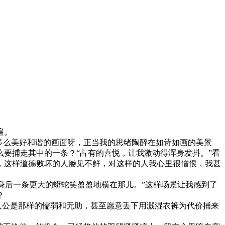
遍。
多么美好和谐的画面呀，正当我的思绪陶醉在如诗如画的美景
要捕走其中的一条？“占有的喜悦，让我激动得浑身发抖。”看
，这样道德败坏的人屡见不鲜，对这样的人我心里很憎恨，我甚
后一条更大的蟒蛇笑盈盈地横在那儿。”这样场景让我感到了
？
人公是那样的懦弱和无助，甚至愿意丢下用溅湿衣裤为代价捕来