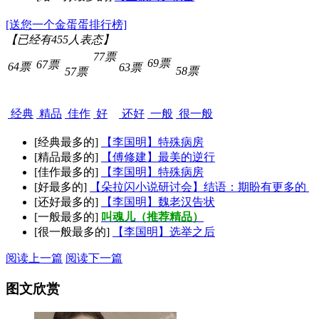
[送您一个金蛋蛋排行榜]
【已经有
455
人表态】
77票
69票
67票
64票
63票
58票
57票
经典
精品
佳作
好
还好
一般
很一般
[经典最多的]
【李国明】特殊病房
[精品最多的]
【傅修建】最美的逆行
[佳作最多的]
【李国明】特殊病房
[好最多的]
【朵拉闪小说研讨会】结语：期盼有更多的
[还好最多的]
【李国明】魏老汉告状
[一般最多的]
叫魂儿（推荐精品）
[很一般最多的]
【李国明】选举之后
阅读上一篇
阅读下一篇
图文欣赏