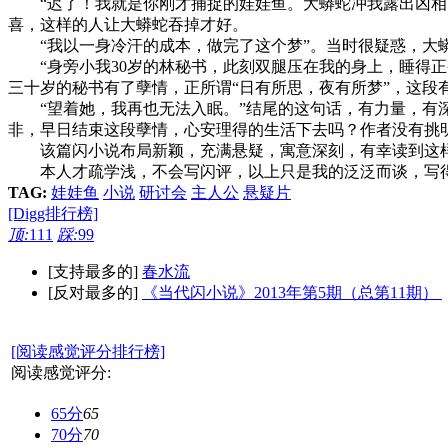
“迟了！我就是你刚才捕捉的娃娃鱼。大蟒蛇冲我露出凶相，
喜，这样的人让大蟒蛇吞掉才好。
“我以一身冷汗的成本，做完了这个梦”。当时很疑惑，大蟒
“身旁小我30岁的林秘书，此刻双腿压在我的身上，睡得正
三十岁的秘书有了孽情，正所谓“日有所思，夜有所梦”，这段
“望着她，我再也无法入眠。”结尾的这句话，有力量，有深
非，早日结束这段孽情，心安理得的生活下去吗？作者没有挑
该篇闪小说布局新颖，充满悬疑，寓意深刻，有幸读到这样
本人才疏学浅，不会写闪评，以上只是我的泛泛而谈，写得
TAG:
娃娃鱼
小说
研讨会
主人公
悬疑片
[Digg排行榜]
顶:
111
踩:
99
[支持最多的]
春水流
[反对最多的]
《当代闪小说》2013年第5期（总第11期）
[阅读感觉评分排行榜]
阅读感觉评分:
65分
65
70分
70