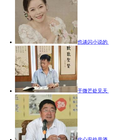
也谈闪小说的
于微芒处见天
此心安处是酒