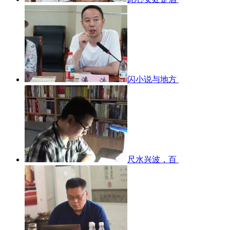
闪小说与地方
尺水兴波，百