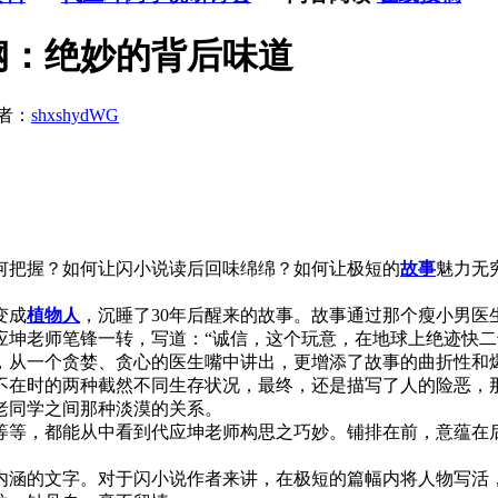
钢：绝妙的背后味道
者：
shxshydWG
何把握？如何让闪小说读后回味绵绵？如何让极短的
故事
魅力无
变成
植物人
，沉睡了30年后醒来的故事。故事通过那个瘦小男医
应坤老师笔锋一转，写道：“诚信，这个玩意，在地球上绝迹快二
，从一个贪婪、贪心的医生嘴中讲出，更增添了故事的曲折性和
在时的两种截然不同生存状况，最终，还是描写了人的险恶，
老同学之间那种淡漠的关系。
等，都能从中看到代应坤老师构思之巧妙。铺排在前，意蕴在
涵的文字。对于闪小说作者来讲，在极短的篇幅内将人物写活，