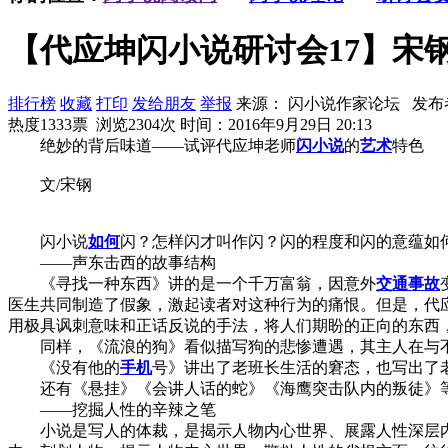
【代应坤闪小说研讨会17】宋
排行榜
收藏
打印
发给朋友
举报
来源： 闪小说作家论坛 发布
热度1333票 浏览2304次
时间：2016年9月29日 20:13
绝妙的背后味道——试评代应坤老师
闪小说
的
艺术
特色
文/宋钢
闪小说
如何
闪？怎样闪才叫作闪？闪的程度和闪的意蕴如
——声东击西的故事结构
《寻找一种东西》讲的是一个千万富翁，因意外
交通事故
医生共同制造了假象，激起读者对这种行为的痛恨。但是，代
用极具讽刺意味和正话反说的手法，将人们期盼的正向的东西
同样，《流浪的狗》看似描写狗的悲惨遭遇，其主人在与不
《没有他的
手机
号》讲出了老班长生活的窘态，也写出了
还有《悬挂》《会讲人话的蛇》《海鹰突击队内的叛徒》等
——挖掘人性的辛辣之笔
小说是写人的体裁，是揭示人物内心世界、展露人性深层内