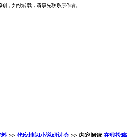
原创，如欲转载，请事先联系原作者。
资料
>>
代应坤闪小说研讨会
>> 内容阅读
在线投稿