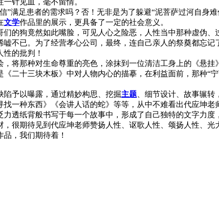
往一针见血，毫不留情。
”满足患者的需求吗？否！无非是为了躲避“泥菩萨过河自身难
在
文学
作品里的展示，更具备了一定的社会意义。
们的狗竟然如此嘴脸，可见人心之险恶，人性当中那种虚伪、
嘘不已。为了经营孝心公司，最终，连自己亲人的祭奠都忘记了
人性的批判！
，将那种对生命尊重的亮色，涂抹到一位清洁工身上的《悬挂》
是《二十三块木板》中对人物内心的描摹，在利益面前，那种“宁
陷予以曝露，通过精妙构思、挖掘
主题
、细节设计、故事辗转
找一种东西》《会讲人话的蛇》等等，从中不难看出代应坤老师
贬力透纸背般书写于每一个故事中，形成了自己独特的文字力度
，很期待见到代应坤老师赞扬人性、讴歌人性、颂扬人性、光大
作品，我们期待着！