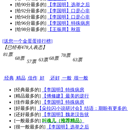
[给90分最多的]
【李国明】选举之后
[给92分最多的]
【李国明】口是心非
[给94分最多的]
【李国明】口是心非
[给96分最多的]
【李国明】特殊病房
[给98分最多的]
【王振周】秋苗
[送您一个金蛋蛋排行榜]
【已经有
478
人表态】
81票
78票
68票
68票
63票
63票
57票
经典
精品
佳作
好
还好
一般
很一般
[经典最多的]
【李国明】特殊病房
[精品最多的]
【傅修建】最美的逆行
[佳作最多的]
【李国明】特殊病房
[好最多的]
【朵拉闪小说研讨会】结语：期盼有更多的
[还好最多的]
【李国明】魏老汉告状
[一般最多的]
叫魂儿（推荐精品）
[很一般最多的]
【李国明】选举之后