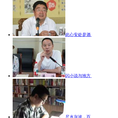
此心安处是酒
闪小说与地方
尺水兴波，百