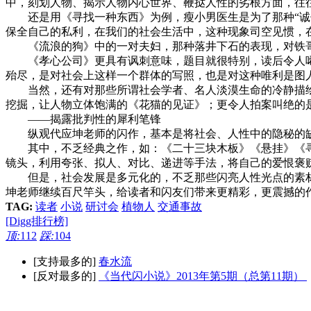
中，刻划人物、揭示人物内心世界、鞭挞人性的劣根方面，往
还是用《寻找一种东西》为例，瘦小男医生是为了那种“诚信
保全自己的私利，在我们的社会生活中，这种现象司空见惯，
《流浪的狗》中的一对夫妇，那种落井下石的表现，对铁哥
《孝心公司》更具有讽刺意味，题目就很特别，读后令人唏
殆尽，是对社会上这样一个群体的写照，也是对这种唯利是图
当然，还有对那些所谓社会学者、名人淡漠生命的冷静描绘
挖掘，让人物立体饱满的《花猫的见证》；更令人拍案叫绝的
——揭露批判性的犀利笔锋
纵观代应坤老师的闪作，基本是将社会、人性中的隐秘的缺
其中，不乏经典之作，如：《二十三块木板》《悬挂》《寻
镜头，利用夸张、拟人、对比、递进等手法，将自己的爱恨褒
但是，社会发展是多元化的，不乏那些闪亮人性光点的素材
坤老师继续百尺竿头，给读者和闪友们带来更精彩，更震撼的
TAG:
读者
小说
研讨会
植物人
交通事故
[Digg排行榜]
顶:
112
踩:
104
[支持最多的]
春水流
[反对最多的]
《当代闪小说》2013年第5期（总第11期）