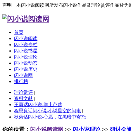
声明：本闪小说阅读网所发布闪小说作品及理论赏评作品皆为
首页
闪小说阅读
闪小说专栏
闪小说书屋
闪小说理论
闪小说动态
闪小说历史
闪小说网
排行榜
理论赏评
|
资料文献
|
王勇话闪小说-掌上芭蕾
|
程思良话闪小说-小说星空的闪电
|
秋菊话闪小说-心愿，在黑暗中寄托
你的位置：
闪小说阅读网
>>
闪小说理论
>>
研讨会