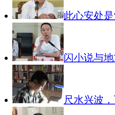
此心安处
闪小说与
尺水兴波