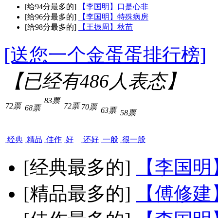
[给94分最多的]
【李国明】口是心非
[给96分最多的]
【李国明】特殊病房
[给98分最多的]
【王振周】秋苗
[送您一个金蛋蛋排行榜]
【已经有
486
人表态】
83票
72票
72票
70票
68票
63票
58票
经典
精品
佳作
好
还好
一般
很一般
[经典最多的]
【李国明
[精品最多的]
【傅修建