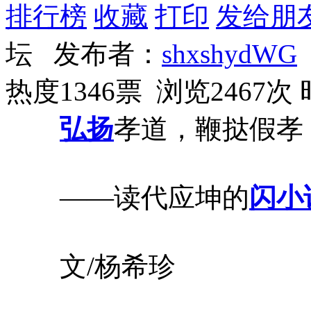
排行榜
收藏
打印
发给朋
坛 发布者：
shxshydWG
热度1346票 浏览2467次
弘扬
孝道，鞭挞假孝
——读代应坤的
闪小
文/杨希珍