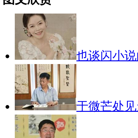
也谈闪小
于微芒处